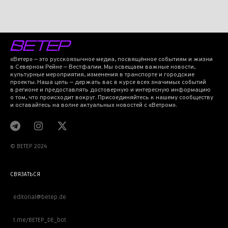
«Ветер» — это русскоязычное медиа, посвящённое событиям и жизни
в Северном Рейне — Вестфалии. Мы освещаем важные новости,
культурные мероприятия, изменения в транспорте и городские
проекты. Наша цель — держать вас в курсе всех значимых событий
в регионе и предоставлять достоверную и интересную информацию
о том, что происходит вокруг. Присоединяйтесь к нашему сообществу
и оставайтесь на волне актуальных новостей с «Ветром».
© BETEP 2024
СВЯЗАТЬСЯ
editorial@betep.de
t.me/BETEP_DE_bot