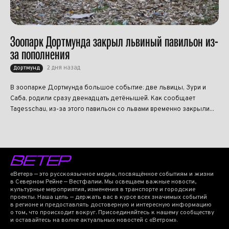
Зоопарк Дортмунда закрыл львиный павильон из-
за пополнения
2 дня назад
Дортмунд
В зоопарке Дортмунда большое событие: две львицы, Зури и
Саба, родили сразу двенадцать детёнышей. Как сообщает
Tagesschau, из-за этого павильон со львами временно закрыли...
«Ветер» — это русскоязычное медиа, посвящённое событиям и жизни
в Северном Рейне — Вестфалии. Мы освещаем важные новости,
культурные мероприятия, изменения в транспорте и городские
проекты. Наша цель — держать вас в курсе всех значимых событий
в регионе и предоставлять достоверную и интересную информацию
о том, что происходит вокруг. Присоединяйтесь к нашему сообществу
и оставайтесь на волне актуальных новостей с «Ветром».