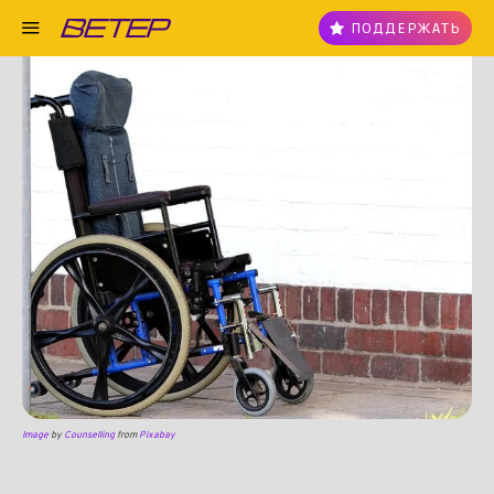
ПОДДЕРЖАТЬ
Image
by
Counselling
from
Pixabay