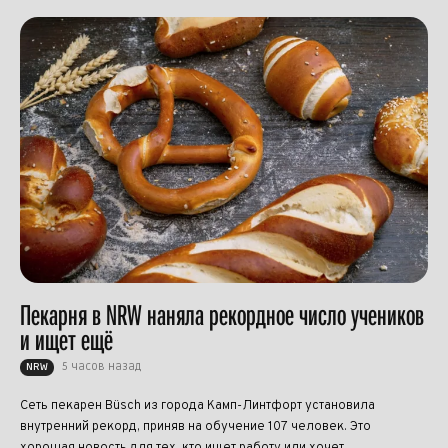
Пекарня в NRW наняла рекордное число учеников
и ищет ещё
5 часов назад
NRW
Сеть пекарен Büsch из города Камп-Линтфорт установила
внутренний рекорд, приняв на обучение 107 человек. Это
хорошая новость для тех, кто ищет работу или хочет...