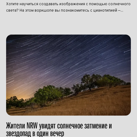
Хотите научиться создавать изображения с помощью солнечного
света? На этом воркшопе вы познакомитесь с цианотипией —...
Жители NRW увидят солнечное затмение и
звездопад в один вечер