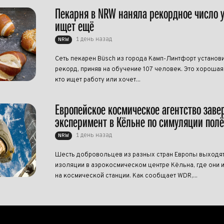
Пекарня в NRW наняла рекордное число 
ищет ещё
1 день назад
NRW
Сеть пекарен Büsch из города Камп-Линтфорт установ
рекорд, приняв на обучение 107 человек. Это хорошая 
кто ищет работу или хочет...
Европейское космическое агентство зав
эксперимент в Кёльне по симуляции полё
1 день назад
NRW
Шесть добровольцев из разных стран Европы выходят
изоляции в аэрокосмическом центре Кёльна, где они 
на космической станции. Как сообщает WDR,...