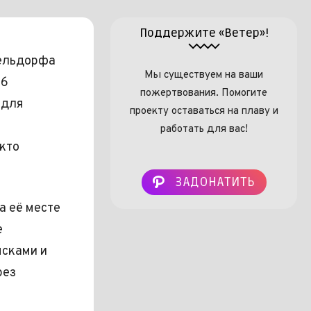
Поддержите «Ветер»!
сельдорфа
Мы существуем на ваши
86
пожертвования. Помогите
 для
проекту оставаться на плаву и
работать для вас!
 кто
ЗАДОНАТИТЬ
а её месте
е
ясками и
рез