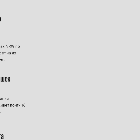
о
нах NRW по
ет на их
мы...
ошек
мания
ивёт почти 16
.
та