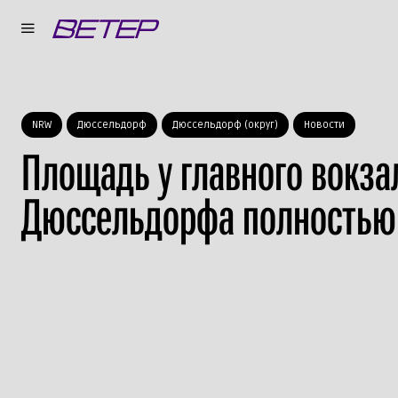
NRW
Дюссельдорф
Дюссельдорф (округ)
Новости
Площадь у главного вокза
Дюссельдорфа полностью