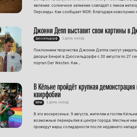
явление: солнечное затмение совпадёт с пиком метео
Персеиды. Как сообщает WDR, благодаря новолунию н
Джонни Депп выставит свои картины в 
1 день назад
Дюссельдорф
Поклонники творчества Джонни Деппа смогут увидеть
дворце Бенрат в Дюссельдорфе с 30 августа по 27 се
портал Der Westen. Как...
В Кёльне пройдёт крупная демонстрация 
квирфобии
1 день назад
NRW
В это воскресенье, 9 августа, жителям и гостям Кёльна
возможные перекрытия в центре города. Местные кви
проведут марш солидарности после недавнего нападен