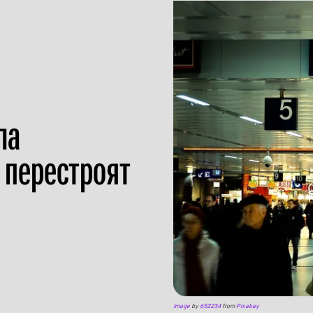
ла
 перестроят
Image
by
652234
from
Pixabay