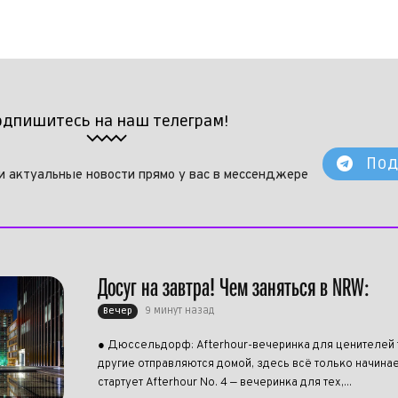
одпишитесь на наш телеграм!
Под
и актуальные новости прямо у вас в мессенджере
Досуг на завтра! Чем заняться в NRW:
9 минут назад
Вечер
● Дюссельдорф: Afterhour-вечеринка для ценителей 
другие отправляются домой, здесь всё только начинает
стартует Afterhour No. 4 — вечеринка для тех,...