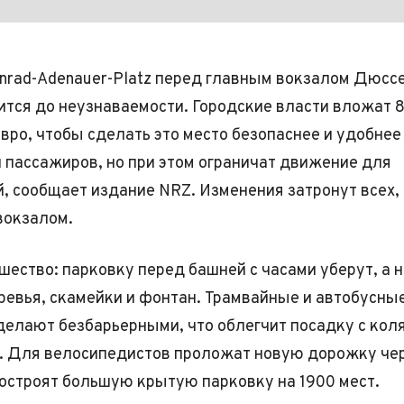
nrad-Adenauer-Platz перед главным вокзалом Дюс
ится до неузнаваемости. Городские власти вложат 
вро, чтобы сделать это место безопаснее и удобнее
 пассажиров, но при этом ограничат движение для
, сообщает издание NRZ. Изменения затронут всех,
вокзалом.
шество: парковку перед башней с часами уберут, а н
ревья, скамейки и фонтан. Трамвайные и автобусны
делают безбарьерными, что облегчит посадку с кол
. Для велосипедистов проложат новую дорожку че
остроят большую крытую парковку на 1900 мест.