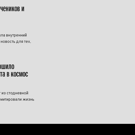
учеников и
ила внутренний
новость для тех,
ершило
та в космос
 из стодневной
имитировали жизнь