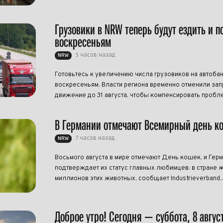
Грузовики в NRW теперь будут ездить и п
воскресеньям
5 часов назад
NRW
Готовьтесь к увеличению числа грузовиков на автоба
воскресеньям. Власти региона временно отменили запр
движение до 31 августа, чтобы компенсировать пробле
В Германии отмечают Всемирный день к
7 часов назад
NRW
Восьмого августа в мире отмечают День кошек, и Гер
подтверждает их статус главных любимцев: в стране ж
миллионов этих животных, сообщает Industrieverband..
Доброе утро! Сегодня — суббота, 8 авгус