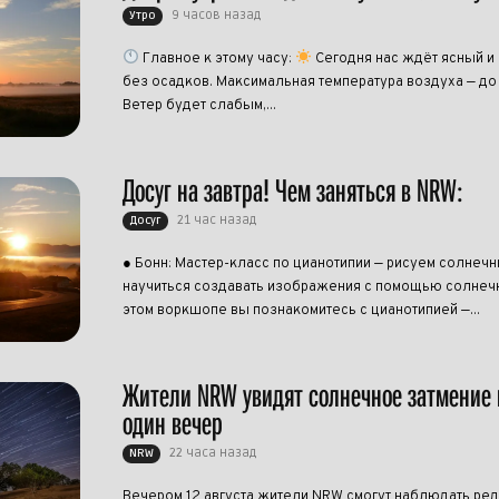
9 часов назад
Утро
Главное к этому часу:
Сегодня нас ждёт ясный и
без осадков. Максимальная температура воздуха — до
Ветер будет слабым,...
Досуг на завтра! Чем заняться в NRW:
21 час назад
Досуг
● Бонн: Мастер-класс по цианотипии — рисуем солнеч
научиться создавать изображения с помощью солнечн
этом воркшопе вы познакомитесь с цианотипией —...
Жители NRW увидят солнечное затмение 
один вечер
22 часа назад
NRW
Вечером 12 августа жители NRW смогут наблюдать ре