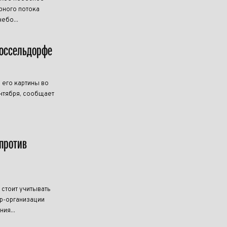
рного потока
ебо...
Дюссельдорфе
 его картины во
нтября, сообщает
против
 стоит учитывать
р-организации
ия...