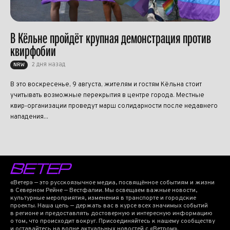
В Кёльне пройдёт крупная демонстрация против
квирфобии
2 дня назад
NRW
В это воскресенье, 9 августа, жителям и гостям Кёльна стоит
учитывать возможные перекрытия в центре города. Местные
квир-организации проведут марш солидарности после недавнего
нападения...
«Ветер» — это русскоязычное медиа, посвящённое событиям и жизни
в Северном Рейне — Вестфалии. Мы освещаем важные новости,
культурные мероприятия, изменения в транспорте и городские
проекты. Наша цель — держать вас в курсе всех значимых событий
в регионе и предоставлять достоверную и интересную информацию
о том, что происходит вокруг. Присоединяйтесь к нашему сообществу
и оставайтесь на волне актуальных новостей с «Ветром».