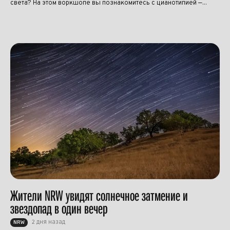
света? На этом воркшопе вы познакомитесь с цианотипией —...
Жители NRW увидят солнечное затмение и
звездопад в один вечер
2 дня назад
NRW