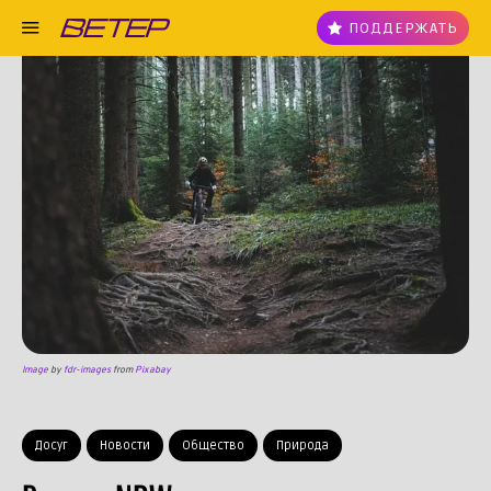
ПОДДЕРЖАТЬ
Image
by
fdr-images
from
Pixabay
Досуг
Новости
Общество
Природа