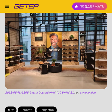
ПОДДЕРЖАТЬ
2022-05-FL-2205 Goertz Dusseldorf-11
" (
CC BY-NC 2.0
) by
acme london
NRW
Новости
Общество