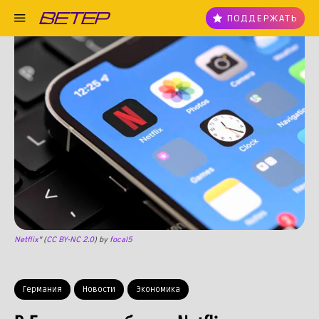
ПОДДЕРЖАТЬ
Netflix
" (
CC BY-NC 2.0
) by
focal5
Германия
Новости
Экономика