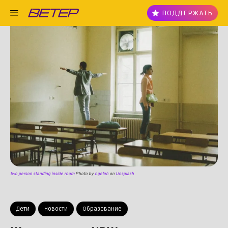
ПОДДЕРЖАТЬ
two person standing inside room
Photo by
ngelah
on
Unsplash
Дети
Новости
Образование