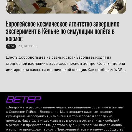
Европейское космическое агентство завершило
эксперимент в Кёльне по симуляции полёта в
космос
2 дня назад
NRW
Шесть добровольцев из разных стран Европы выходят из
стодневной изоляции в аэрокосмическом центре Кёльна, где они
имитировали жизнь на космической станции. Как сообщает WDR,...
«Ветер» — это русскоязычное медиа, посвящённое событиям и жизни
в Северном Рейне — Вестфалии. Мы освещаем важные новости,
культурные мероприятия, изменения в транспорте и городские
проекты. Наша цель — держать вас в курсе всех значимых событий
в регионе и предоставлять достоверную и интересную информацию
о том, что происходит вокруг. Присоединяйтесь к нашему сообществу