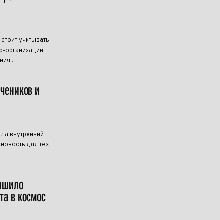
 стоит учитывать
р-организации
ия...
учеников и
ила внутренний
новость для тех,
ершило
та в космос