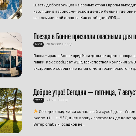
Шесть добровольцев из разных стран Европы выходят
изоляции в аэрокосмическом центре Кёльна, где они 
на космической станции. Как сообщает WDR,...
Поезда в Бонне признали опасными для 
20 часов назад
NRW
Пассажирам в Бонне придётся дольше ждать возвращ
линии. Как сообщает WDR, транспортная компания SW
экстренное совещание из-за отчёта технического надзо
Доброе утро! Сегодня — пятница, 7 авгус
21 час назад
Утро
Сегодня ожидается солнечный и сухой день. Утром
около +11…+15 °C, днём воздух прогреется до комфо
Ветер слабый, осадков не...