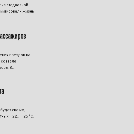
 из стодневной
имитировали жизнь
пассажиров
ения поездов на
B созвала
ра. В...
та
 будет свежо,
ртных +22…+25 °C.