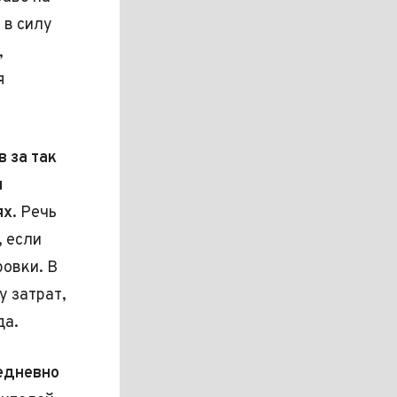
 в силу
,
я
в за так
м
х.
Речь
, если
ровки. В
 затрат,
да.
едневно