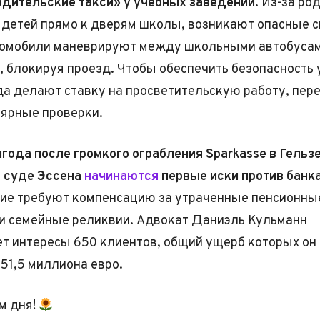
дительские такси» у учебных заведений.
Из-за род
детей прямо к дверям школы, возникают опасные с
томобили маневрируют между школьными автобусам
 блокируя проезд. Чтобы обеспечить безопасность 
да делают ставку на просветительскую работу, пер
лярные проверки.
лгода после громкого ограбления Sparkasse в Гельз
м суде Эссена
начинаются
первые иски против банка
ие требуют компенсацию за утраченные пенсионны
и семейные реликвии. Адвокат Даниэль Кульманн
т интересы 650 клиентов, общий ущерб которых он
 51,5 миллиона евро.
м дня!