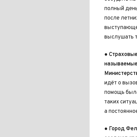
полный день
после летни
выступающем
выслушать т
●
Страховые
называемые
Министерств
идёт о вызо
помощь была
таких ситуа
а постоянно
●
Город Фе