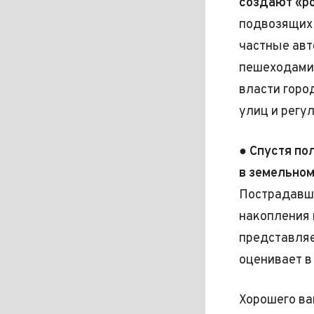
создают «ро
подвозящих 
частные ав
пешеходами,
власти горо
улиц и регу
●
Спустя по
в земельно
Пострадавш
накопления 
представляе
оценивает в
Хорошего ва