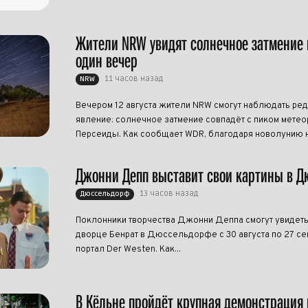
Жители NRW увидят солнечное затмение 
один вечер
11 часов назад
NRW
Вечером 12 августа жители NRW смогут наблюдать ре
явление: солнечное затмение совпадёт с пиком метео
Персеиды. Как сообщает WDR, благодаря новолунию н
Джонни Депп выставит свои картины в 
13 часов назад
Дюссельдорф
Поклонники творчества Джонни Деппа смогут увидеть
дворце Бенрат в Дюссельдорфе с 30 августа по 27 се
портал Der Westen. Как...
В Кёльне пройдёт крупная демонстрация 