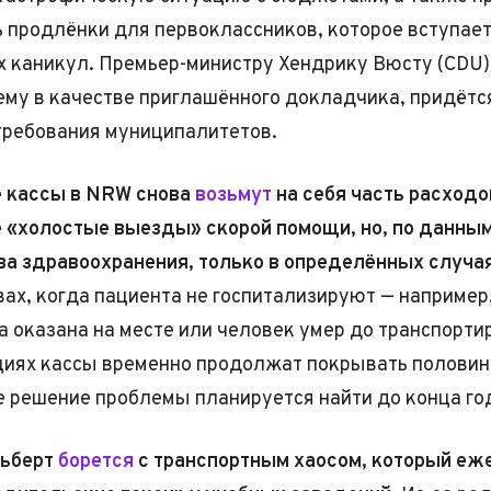
 продлёнки для первоклассников, которое вступает
х каникул. Премьер-министру Хендрику Вюсту (CDU)
у в качестве приглашённого докладчика, придётс
ребования муниципалитетов.
 кассы в NRW снова
возьмут
на себя часть расходо
 «холостые выезды» скорой помощи, но, по данны
а здравоохранения, только в определённых случая
вах, когда пациента не госпитализируют — например
 оказана на месте или человек умер до транспорти
циях кассы временно продолжат покрывать половину
е решение проблемы планируется найти до конца го
льберт
борется
с транспортным хаосом, который еж