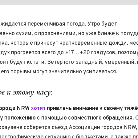
жидается переменчивая погода. Утро будет
енно сухим, с прояснениями, но уже ближе к полуд
ака, которые принесут кратковременные дожди, ме
здух прогреется всего до +17…+20 градусов, поэтом
зонт будут кстати. Ветер юго-западный, умеренный, 
 его порывы могут значительно усиливаться.
е к этому часу:
города NRW
хотят
привлечь внимание к своему тяж
у положению с помощью совместного обращения.
С
рхаузене соберётся съезд Ассоциации городов NRW,
тастрофическую ситуацию с бюджетами, а также пр