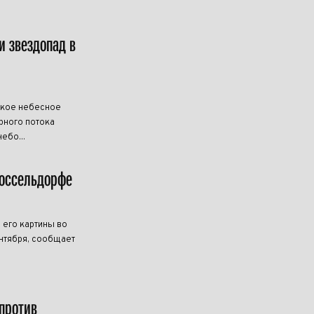
и звездопад в
дкое небесное
рного потока
ебо...
Дюссельдорфе
 его картины во
нтября, сообщает
против