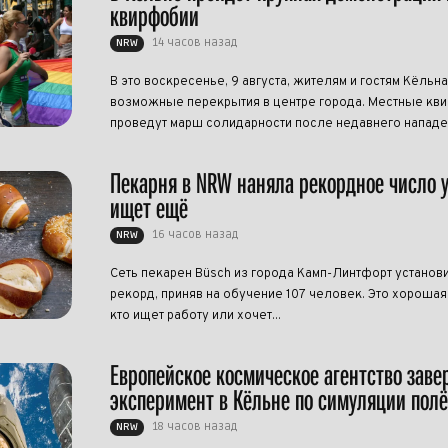
квирфобии
14 часов назад
NRW
В это воскресенье, 9 августа, жителям и гостям Кёльна
возможные перекрытия в центре города. Местные кви
проведут марш солидарности после недавнего нападен
Пекарня в NRW наняла рекордное число 
ищет ещё
16 часов назад
NRW
Сеть пекарен Büsch из города Камп-Линтфорт установ
рекорд, приняв на обучение 107 человек. Это хорошая 
кто ищет работу или хочет...
Европейское космическое агентство зав
эксперимент в Кёльне по симуляции полё
18 часов назад
NRW