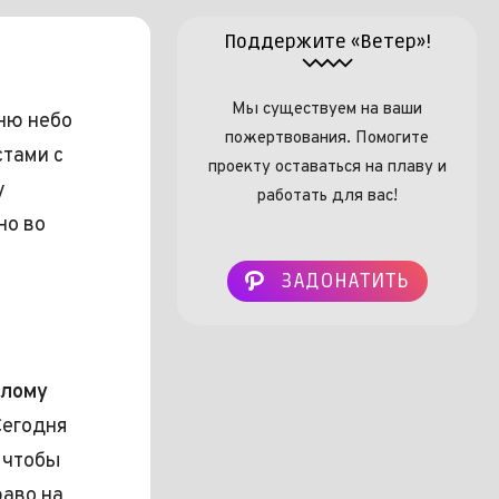
Поддержите «Ветер»!
Мы существуем на ваши
ню небо
пожертвования. Помогите
стами с
проекту оставаться на плаву и
у
работать для вас!
но во
ЗАДОНАТИТЬ
ёлому
егодня
 чтобы
аво на