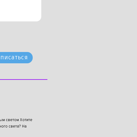
писаться
ным светом Хотите
ого света? На