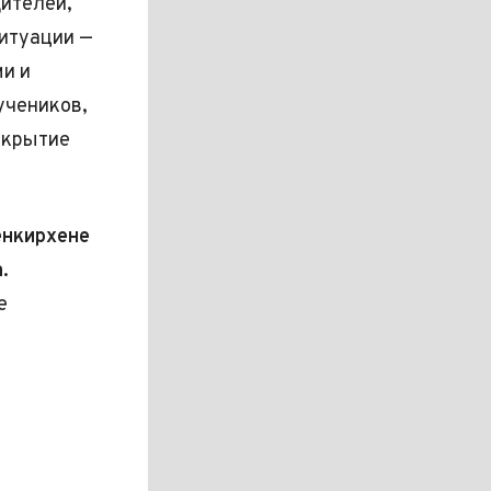
ителей,
итуации —
и и
учеников,
екрытие
енкирхене
.
е