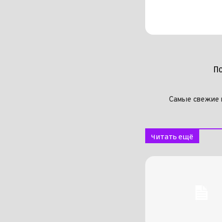
П
Самые свежие 
Читать ещё