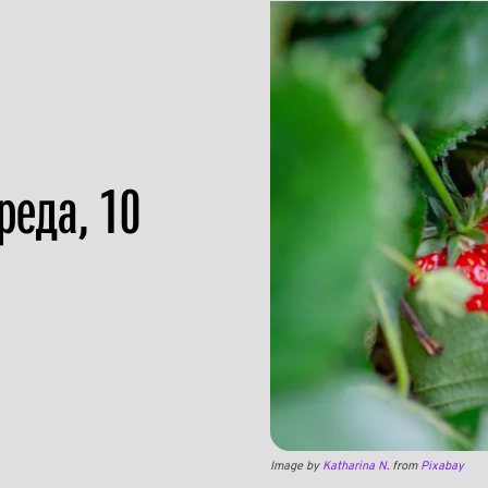
реда, 10
Image by
Katharina N.
from
Pixabay