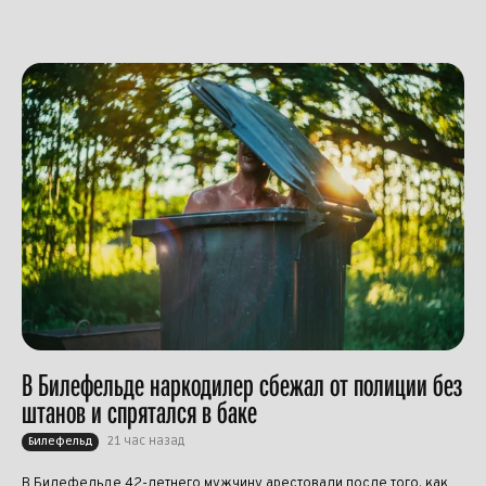
В Билефельде наркодилер сбежал от полиции без
штанов и спрятался в баке
21 час назад
Билефельд
В Билефельде 42-летнего мужчину арестовали после того, как