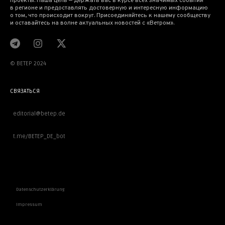
проекты. Наша цель — держать вас в курсе всех значимых событий
в регионе и предоставлять достоверную и интересную информацию
о том, что происходит вокруг. Присоединяйтесь к нашему сообществу
и оставайтесь на волне актуальных новостей с «Ветром».
© BETEP 2024
СВЯЗАТЬСЯ
editorial@betep.de
t.me/BETEP_DE_bot
ВАЖНОЕ
Datenschutzerklärung
Impressum