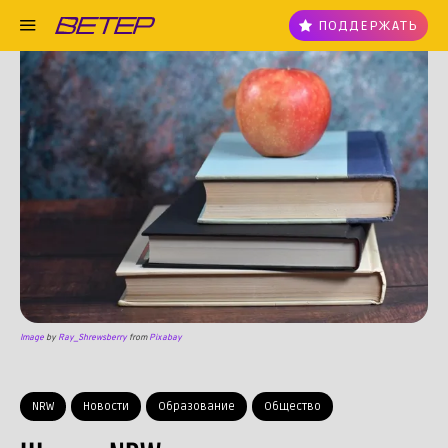
ПОДДЕРЖАТЬ
Image
by
Ray_Shrewsberry
from
Pixabay
NRW
Новости
Образование
Общество