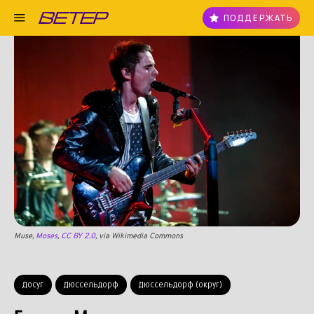
ПОДДЕРЖАТЬ
Muse,
Moses
,
CC BY 2.0
, via Wikimedia Commons
Досуг
Дюссельдорф
Дюссельдорф (округ)