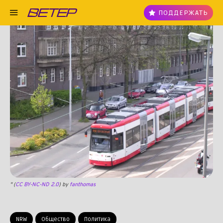
ПОДДЕРЖАТЬ
" (
CC BY-NC-ND 2.0
) by
fanthomas
NRW
Общество
Политика