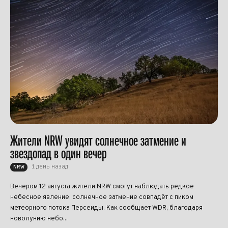
Жители NRW увидят солнечное затмение и
звездопад в один вечер
1 день назад
NRW
Вечером 12 августа жители NRW смогут наблюдать редкое
небесное явление: солнечное затмение совпадёт с пиком
метеорного потока Персеиды. Как сообщает WDR, благодаря
новолунию небо...