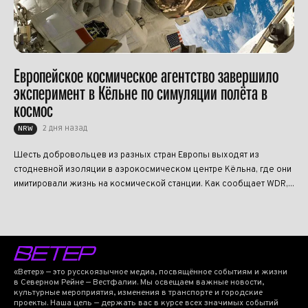
Европейское космическое агентство завершило
эксперимент в Кёльне по симуляции полёта в
космос
2 дня назад
NRW
Шесть добровольцев из разных стран Европы выходят из
стодневной изоляции в аэрокосмическом центре Кёльна, где они
имитировали жизнь на космической станции. Как сообщает WDR,...
«Ветер» — это русскоязычное медиа, посвящённое событиям и жизни
в Северном Рейне — Вестфалии. Мы освещаем важные новости,
культурные мероприятия, изменения в транспорте и городские
проекты. Наша цель — держать вас в курсе всех значимых событий