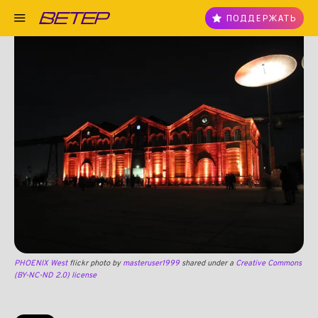
ПОДДЕРЖАТЬ
PHOENIX West
flickr photo by
masteruser1999
shared under a
Creative Commons
(BY-NC-ND 2.0) license