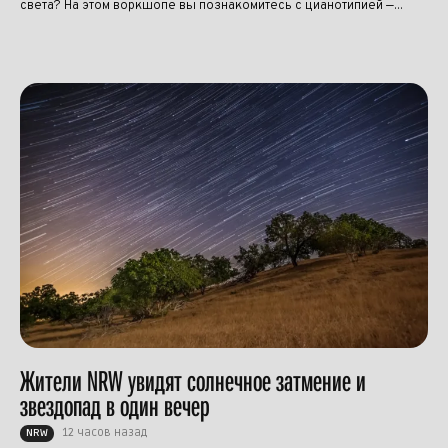
света? На этом воркшопе вы познакомитесь с цианотипией —...
Жители NRW увидят солнечное затмение и
звездопад в один вечер
12 часов назад
NRW