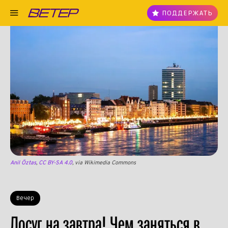
ПОДДЕРЖАТЬ
Anil Öztas
,
CC BY-SA 4.0
, via Wikimedia Commons
Вечер
Досуг на завтра! Чем заняться в