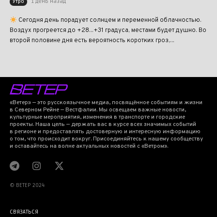
1 день назад
Утро
Сегодня день порадует солнцем и переменной облачностью.
Воздух прогреется до +28...+31 градуса, местами будет душно. Во
второй половине дня есть вероятность коротких гроз,...
«Ветер» — это русскоязычное медиа, посвящённое событиям и жизни
в Северном Рейне — Вестфалии. Мы освещаем важные новости,
культурные мероприятия, изменения в транспорте и городские
проекты. Наша цель — держать вас в курсе всех значимых событий
в регионе и предоставлять достоверную и интересную информацию
о том, что происходит вокруг. Присоединяйтесь к нашему сообществу
и оставайтесь на волне актуальных новостей с «Ветром».
© BETEP 2024
СВЯЗАТЬСЯ