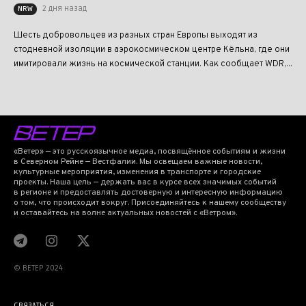
2 дня назад
NRW
Шесть добровольцев из разных стран Европы выходят из
стодневной изоляции в аэрокосмическом центре Кёльна, где они
имитировали жизнь на космической станции. Как сообщает WDR,...
«Ветер» — это русскоязычное медиа, посвящённое событиям и жизни
в Северном Рейне — Вестфалии. Мы освещаем важные новости,
культурные мероприятия, изменения в транспорте и городские
проекты. Наша цель — держать вас в курсе всех значимых событий
в регионе и предоставлять достоверную и интересную информацию
о том, что происходит вокруг. Присоединяйтесь к нашему сообществу
и оставайтесь на волне актуальных новостей с «Ветром».
© BETEP 2024
СВЯЗАТЬСЯ