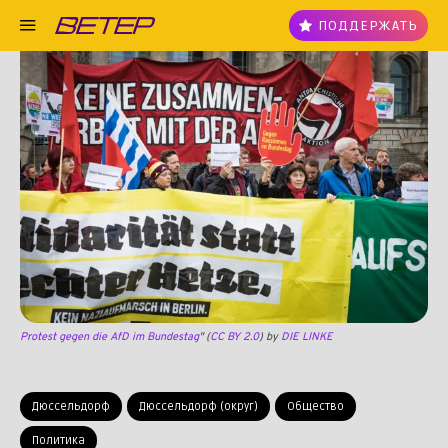
ПОДДЕРЖАТЬ
Protest gegen die AfD im Bundestag
" (
CC BY 2.0
) by
DIE LINKE
Дюссельдорф
Дюссельдорф (округ)
Общество
Политика