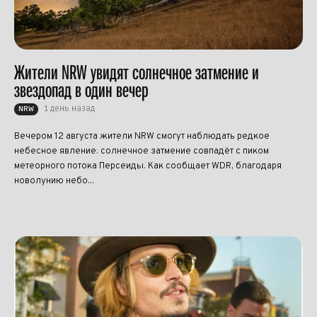
Жители NRW увидят солнечное затмение и
звездопад в один вечер
1 день назад
NRW
Вечером 12 августа жители NRW смогут наблюдать редкое
небесное явление: солнечное затмение совпадёт с пиком
метеорного потока Персеиды. Как сообщает WDR, благодаря
новолунию небо...