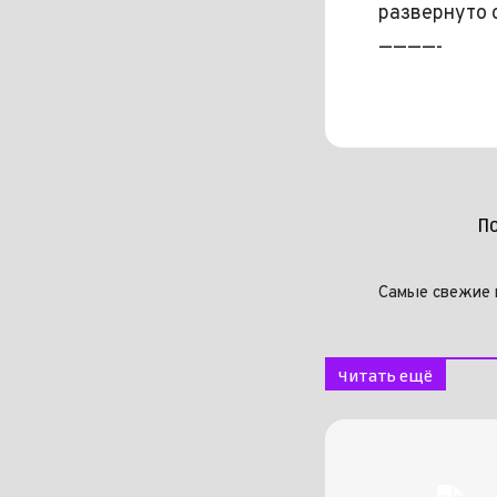
развернуто 
————-
П
Самые свежие 
Читать ещё