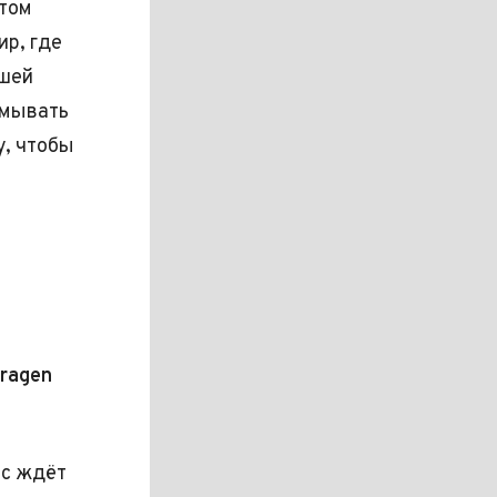
этом
ир, где
ашей
умывать
y, чтобы
ragen
ас ждёт