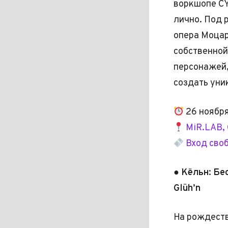
воркшопе CY
лично. Под 
опера Моцар
собственной
персонажей,
создать уни
26 ноября
MiR.LAB, 
Вход сво
● Кёльн: Бе
Glüh’n
На рождеств