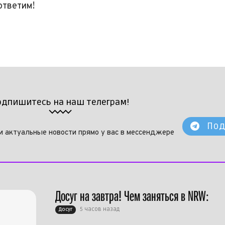
ответим!
одпишитесь на наш телеграм!
Под
и актуальные новости прямо у вас в мессенджере
Досуг на завтра! Чем заняться в NRW:
5 часов назад
Досуг