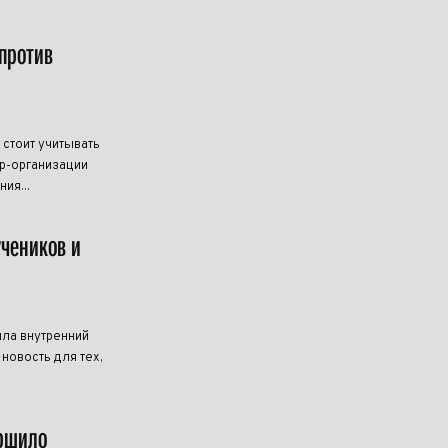
против
 стоит учитывать
р-организации
ия...
учеников и
ила внутренний
новость для тех,
ершило