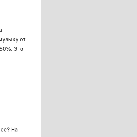
а
-музыку от
 50%. Это
щее? На