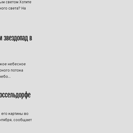
ным светом Хотите
ого света? На
и звездопад в
дкое небесное
рного потока
ебо...
Дюссельдорфе
 его картины во
нтября, сообщает