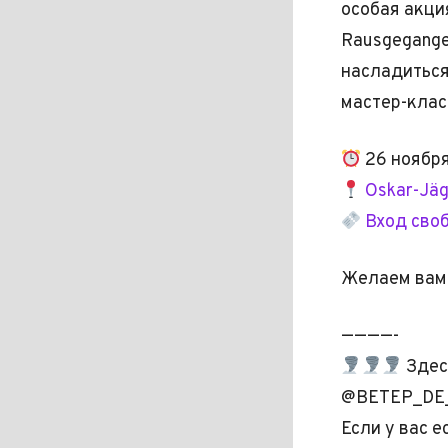
особая акци
Rausgegange
насладиться
мастер-клас
26 ноября
Oskar-Jäg
Вход сво
Желаем вам 
————-
Здес
@BETEP_DE
Если у вас 