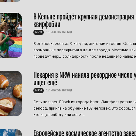
В Кёльне пройдёт крупная демонстрация 
квирфобии
11 часов назад
NRW
В это воскресенье, 9 августа, жителям и гостям Кёльна
возможные перекрытия в центре города. Местные кви
проведут марш солидарности после недавнего нападен
Пекарня в NRW наняла рекордное число 
ищет ещё
12 часов назад
NRW
Сеть пекарен Büsch из города Камп-Линтфорт установ
рекорд, приняв на обучение 107 человек. Это хорошая 
кто ищет работу или хочет...
Европейское космическое агентство зав