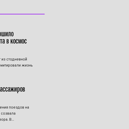
ершило
та в космос
 из стодневной
имитировали жизнь
пассажиров
ения поездов на
B созвала
ра. В...