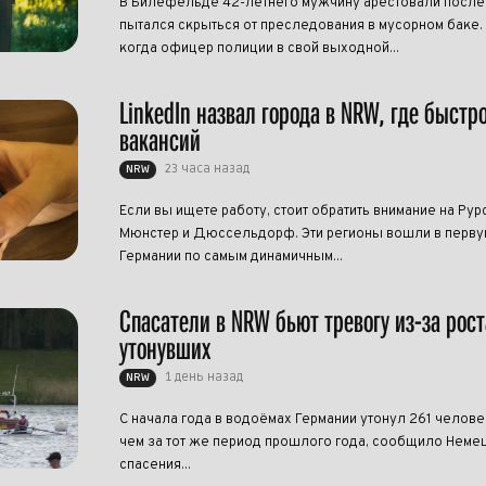
В Билефельде 42-летнего мужчину арестовали после т
пытался скрыться от преследования в мусорном баке.
когда офицер полиции в свой выходной...
LinkedIn назвал города в NRW, где быстр
вакансий
23 часа назад
NRW
Если вы ищете работу, стоит обратить внимание на Рур
Мюнстер и Дюссельдорф. Эти регионы вошли в перву
Германии по самым динамичным...
Спасатели в NRW бьют тревогу из-за рост
утонувших
1 день назад
NRW
С начала года в водоёмах Германии утонул 261 челове
чем за тот же период прошлого года, сообщило Нем
спасения...