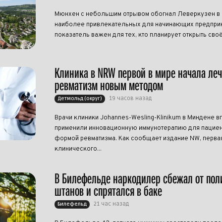
Мюнхен с небольшим отрывом обогнал Леверкузен в р
наиболее привлекательных для начинающих предприн
показатель важен для тех, кто планирует открыть своё
Клиника в NRW первой в мире начала ле
ревматизм новым методом
19 часов назад
Детмольд (округ)
Врачи клиники Johannes-Wesling-Klinikum в Миндене в
применили инновационную иммунотерапию для пациен
формой ревматизма. Как сообщает издание NW, перва
клинического...
В Билефельде наркодилер сбежал от пол
штанов и спрятался в баке
21 час назад
Билефельд