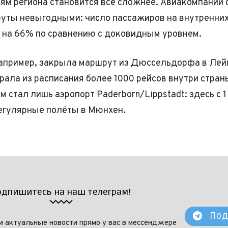
ям региона становится всё сложнее. Авиакомпании
уты невыгодными: число пассажиров на внутренних
 на 66% по сравнению с доковидным уровнем.
например, закрыла маршрут из Дюссельдорфа в Лейп
брала из расписания более 1000 рейсов внутри стран
 стал лишь аэропорт Paderborn/Lippstadt: здесь с 1
егулярные полёты в Мюнхен.
одпишитесь на наш телеграм!
Под
и актуальные новости прямо у вас в мессенджере