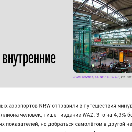
 внутренние
Sven Teschke
,
CC BY-SA 3.0 DE
, via W
ых аэропортов NRW отправили в путешествия мину
иллиона человек, пишет издание WAZ. Это на 4,3% 
х показателей, но добраться самолётом в другой н