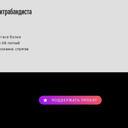
онтрабандиста
т всё более
 68-летний
кокаина, спрятав
ПОДДЕРЖАТЬ ПРОЕКТ