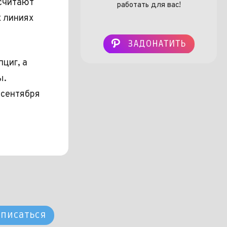
 считают
работать для вас!
 линиях
ЗАДОНАТИТЬ
циг, а
ы.
 сентября
писаться