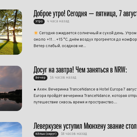
Доброе утро! Сегодня — пятница, 7 авгус
4 часа назад
Утро
Сегодня ожидается солнечный и сухой день. Утром
около +11…+15 °C, днём воздух прогреется до комфо
Ветер слабый, осадков не...
Досуг на завтра! Чем заняться в NRW:
16 часов назад
Вечер
● Ахен: Вечеринка TranceNdance в Hotel Europa 7 авгус
Europa пройдёт вечеринка TranceNdance, которая отпра
путешествие сквозь время и пространство....
Леверкузен уступил Мюнхену звание сто
18 часов назад
Кёльн (округ)