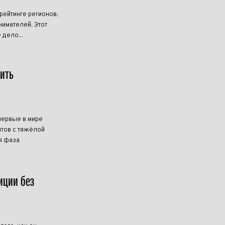
ейтинге регионов,
имателей. Этот
 дело...
чить
первые в мире
тов с тяжёлой
я фаза
иции без