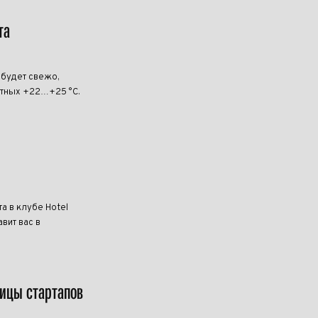
та
 будет свежо,
ртных +22…+25 °C.
та в клубе Hotel
вит вас в
лицы стартапов