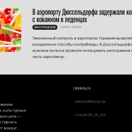
В аэропорту Дюссельдорфа задержали к
с кокаином в леденцах
1 день назад
Дюссельдорф
Таможенный контроль в аэропортах Германии выявляе
изощрённые способы контрабанды. В Дюссельдорфе
мужчина пытался провезти почти девять килограммов 
часть наркотиков...
СВЯЗАТЬСЯ
editorial@betep.de
 жизни
, культурные
t.me/BETEP_DE_bot
аша цель —
оставлять
т вокруг.