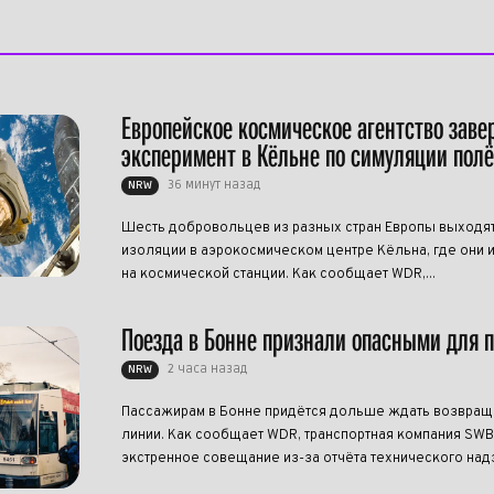
Европейское космическое агентство зав
эксперимент в Кёльне по симуляции полё
36 минут назад
NRW
Шесть добровольцев из разных стран Европы выходят
изоляции в аэрокосмическом центре Кёльна, где они 
на космической станции. Как сообщает WDR,...
Поезда в Бонне признали опасными для 
2 часа назад
NRW
Пассажирам в Бонне придётся дольше ждать возвращ
линии. Как сообщает WDR, транспортная компания SW
экстренное совещание из-за отчёта технического надзо