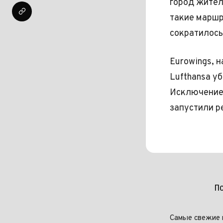
город жител
такие маршр
сократилось
Eurowings, 
Lufthansa у
Исключением
запустили р
П
Самые свежие 