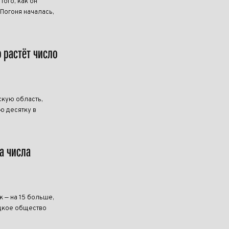
ого, как он
 Погоня началась,
о растёт число
скую область,
ю десятку в
а числа
к — на 15 больше,
ецкое общество