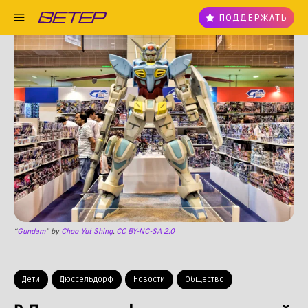
ПОДДЕРЖАТЬ
“
Gundam
” by
Choo Yut Shing
,
CC BY-NC-SA 2.0
Дети
Дюссельдорф
Новости
Общество