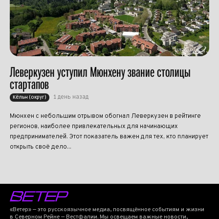
Леверкузен уступил Мюнхену звание столицы
стартапов
1 день назад
Кёльн (округ)
Мюнхен с небольшим отрывом обогнал Леверкузен в рейтинге
регионов, наиболее привлекательных для начинающих
предпринимателей. Этот показатель важен для тех, кто планирует
открыть своё дело...
«Ветер» — это русскоязычное медиа, посвящённое событиям и жизни
в Северном Рейне — Вестфалии. Мы освещаем важные новости,