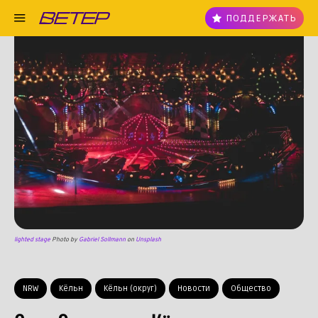
ПОДДЕРЖАТЬ
lighted stage
Photo by
Gabriel Sollmann
on
Unsplash
NRW
Кёльн
Кёльн (округ)
Новости
Общество