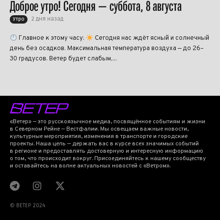
Доброе утро! Сегодня — суббота, 8 августа
2 дня назад
Утро
Главное к этому часу:
Сегодня нас ждёт ясный и солнечный
день без осадков. Максимальная температура воздуха — до 26–
30 градусов. Ветер будет слабым,...
«Ветер» — это русскоязычное медиа, посвящённое событиям и жизни
в Северном Рейне — Вестфалии. Мы освещаем важные новости,
культурные мероприятия, изменения в транспорте и городские
проекты. Наша цель — держать вас в курсе всех значимых событий
в регионе и предоставлять достоверную и интересную информацию
о том, что происходит вокруг. Присоединяйтесь к нашему сообществу
и оставайтесь на волне актуальных новостей с «Ветром».
© BETEP 2024