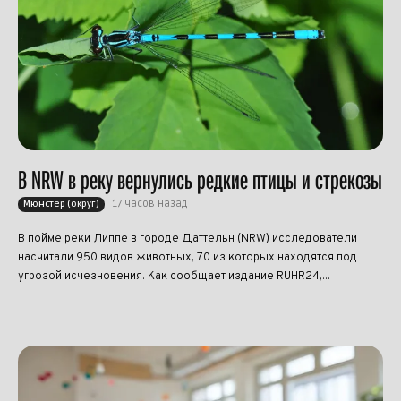
В NRW в реку вернулись редкие птицы и стрекозы
17 часов назад
Мюнстер (округ)
В пойме реки Липпе в городе Даттельн (NRW) исследователи
насчитали 950 видов животных, 70 из которых находятся под
угрозой исчезновения. Как сообщает издание RUHR24,...