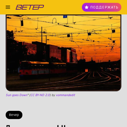
ПОДДЕРЖАТЬ
Sun goes Down
" (
CC BY-ND 2.0
) by
xommandedit
Вечер