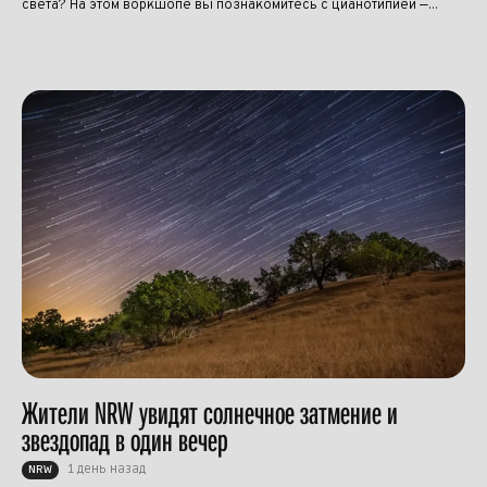
света? На этом воркшопе вы познакомитесь с цианотипией —...
Жители NRW увидят солнечное затмение и
звездопад в один вечер
1 день назад
NRW