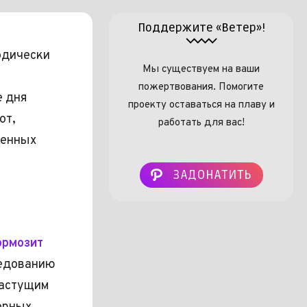
Поддержите «Ветер»!
одически
Мы существуем на ваши
пожертвования. Помогите
е дня
проекту оставаться на плаву и
от,
работать для вас!
шенных
ЗАДОНАТИТЬ
ормозит
ледованию
растущим