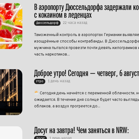
В аэропорту Дюссельдорфа задержали к
с кокаином в леденцах
22 часа назад
Дюссельдорф
Таможенный контроль в аэропортах Германии выявляе
изощрённые способы контрабанды. В Дюссельдорфе
мужчина пытался провезти почти девять килограммов 
часть наркотиков...
Доброе утро! Сегодня — четверг, 6 авгус
1 день назад
Утро
Сегодня день начнётся с переменной облачности, н
ожидается. В течение дня солнце будет часто выгляд
облаков, а воздух прогреется до...
Досуг на завтра! Чем заняться в NRW:
1 день назад
Досуг