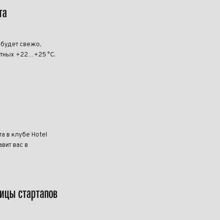
та
 будет свежо,
ртных +22…+25 °C.
та в клубе Hotel
вит вас в
лицы стартапов