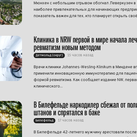
Мюнхен с небольшим отрывом обогнал Леверкузен в р
наиболее привлекательных для начинающих предприн
показатель важен для тех, кто планирует открыть своё
Клиника в NRW первой в мире начала ле
ревматизм новым методом
15 часов назад
Детмольд (округ)
Врачи клиники Johannes-Wesling-Klinikum в Миндене в
применили инновационную иммунотерапию для пациен
формой ревматизма. Как сообщает издание NW, перва
клинического...
В Билефельде наркодилер сбежал от пол
штанов и спрятался в баке
17 часов назад
Билефельд
В Билефельде 42-летнего мужчину арестовали после т