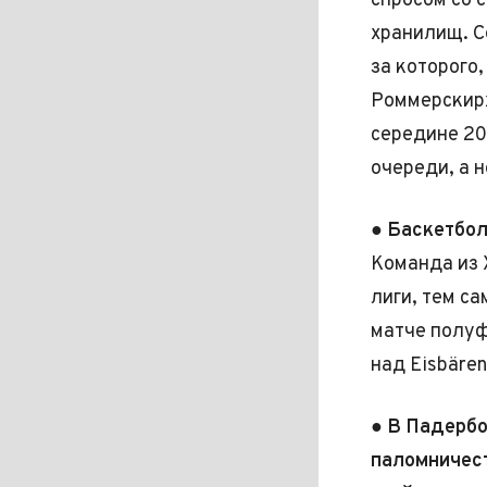
спросом со 
хранилищ. С
за которого
Роммерскирх
середине 20
очереди, а н
●
Баскетбол
Команда из 
лиги, тем с
матче полуф
над Eisbären
●
В Падербо
паломничест