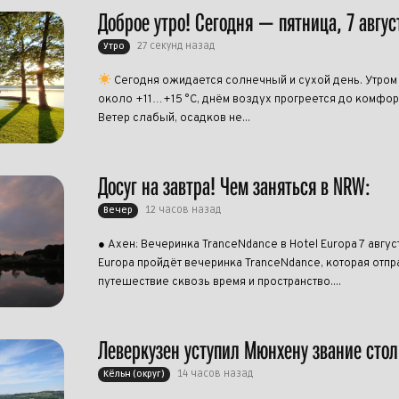
Доброе утро! Сегодня — пятница, 7 авгус
27 секунд назад
Утро
Сегодня ожидается солнечный и сухой день. Утром
около +11…+15 °C, днём воздух прогреется до комфо
Ветер слабый, осадков не...
Досуг на завтра! Чем заняться в NRW:
12 часов назад
Вечер
● Ахен: Вечеринка TranceNdance в Hotel Europa 7 авгус
Europa пройдёт вечеринка TranceNdance, которая отпра
путешествие сквозь время и пространство....
Леверкузен уступил Мюнхену звание сто
14 часов назад
Кёльн (округ)