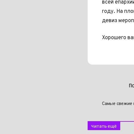
всей епархи
году. На пл
девиз мероп
Хорошего ва
П
Самые свежие 
Читать ещё