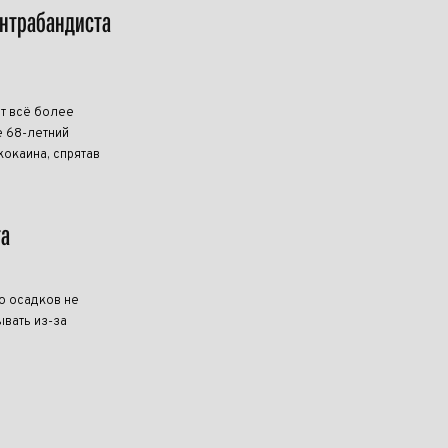
онтрабандиста
т всё более
 68-летний
кокаина, спрятав
та
о осадков не
ывать из-за