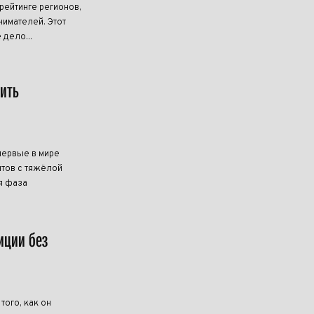
ейтинге регионов,
имателей. Этот
 дело...
чить
первые в мире
тов с тяжёлой
я фаза
иции без
ого, как он