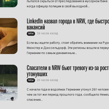
пытался скрыться от преследования в мусорном баке.
когда офицер полиции в свой выходной...
LinkedIn назвал города в NRW, где быстр
вакансий
19 часов назад
NRW
Если вы ищете работу, стоит обратить внимание на Рур
Мюнстер и Дюссельдорф. Эти регионы вошли в перву
Германии по самым динамичным...
Спасатели в NRW бьют тревогу из-за рост
утонувших
20 часов назад
NRW
С начала года в водоёмах Германии утонул 261 челове
чем за тот же период прошлого года, сообщило Нем
спасения...