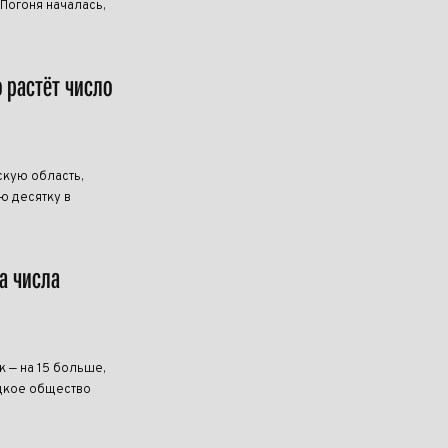
 Погоня началась,
о растёт число
скую область,
ю десятку в
а числа
к — на 15 больше,
ецкое общество