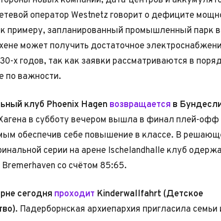
стороны новых компаний, дата-центров и аккумулят
етевой оператор Westnetz говорит о дефиците мощно
, к примеру, запланированный промышленный парк в
ене может получить достаточное электроснабжени
30-х годов, так как заявки рассматриваются в поря
е по важности.
ьный клуб Phoenix Hagen
возвращается
в Бундесли
Хагена в субботу вечером вышла в финал плей-офф
амым обеспечив себе повышение в классе. В решающ
инальной серии на арене Ischelandhalle клуб одерж
 Bremerhaven со счётом 85:65.
рне сегодня
проходит
Kinderwallfahrt (Детское
во).
Падерборнская архиепархия пригласила семьи 