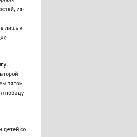
орных
стей, из-
е лишь к
дке
гу.
 второй
ем пятом
ал победу
и детей со