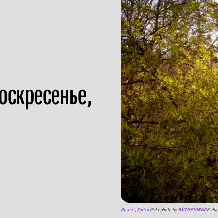
оскресенье,
Весна \ Spring
flickr photo by
55170520@N08
shar