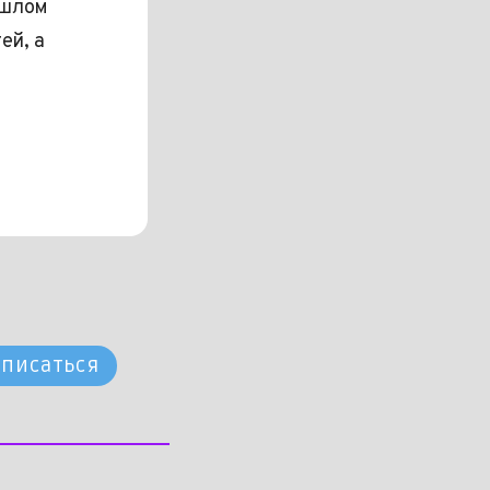
ошлом
ей, а
писаться