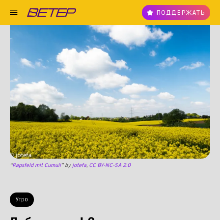
ПОДДЕРЖАТЬ
“
Rapsfeld mit Cumuli
” by
jotefa
,
CC BY-NC-SA 2.0
Утро