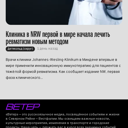
Клиника в NRW первой в мире начала лечить
ревматизм новым методом
1 день назад
Детмольд (округ)
Врачи клиники Johannes-Wesling-Klinikum в Миндене впервые в
мире применили инновационную иммунотерапию для пациентов с
тяжёлой формой ревматизма. Как сообщает издание NW, первая
фаза клинического...
«Ветер» — это русскоязычное медиа, посвящённое событиям и жизни
в Северном Рейне — Вестфалии. Мы освещаем важные новости,
культурные мероприятия, изменения в транспорте и городские
проекты. Наша цель — держать вас в курсе всех значимых событий