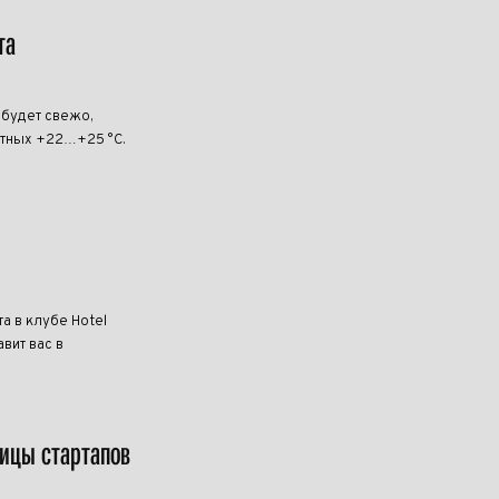
та
 будет свежо,
ртных +22…+25 °C.
та в клубе Hotel
вит вас в
лицы стартапов