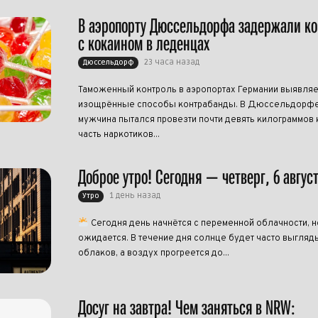
В аэропорту Дюссельдорфа задержали к
с кокаином в леденцах
23 часа назад
Дюссельдорф
Таможенный контроль в аэропортах Германии выявляе
изощрённые способы контрабанды. В Дюссельдорфе
мужчина пытался провезти почти девять килограммов 
часть наркотиков...
Доброе утро! Сегодня — четверг, 6 авгус
1 день назад
Утро
Сегодня день начнётся с переменной облачности, н
ожидается. В течение дня солнце будет часто выгляд
облаков, а воздух прогреется до...
Досуг на завтра! Чем заняться в NRW: