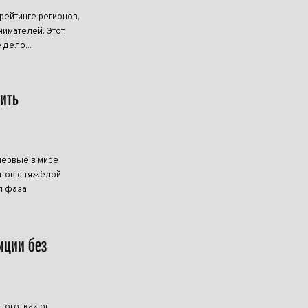
ейтинге регионов,
имателей. Этот
 дело...
чить
первые в мире
тов с тяжёлой
я фаза
иции без
ого, как он