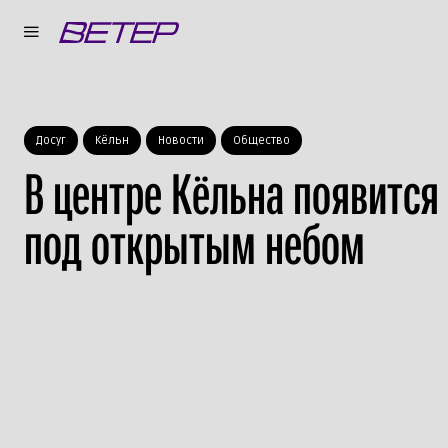
Досуг
Кёльн
Новости
Общество
В центре Кёльна появится
под открытым небом