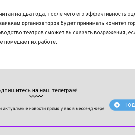
читан на два года, после чего его эффективность оц
заявкам организаторов будет принимать комитет го
оводство театров сможет высказать возражения, ес
е помешает их работе.
одпишитесь на наш телеграм!
Под
и актуальные новости прямо у вас в мессенджере