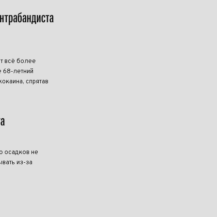
онтрабандиста
т всё более
 68-летний
кокаина, спрятав
та
о осадков не
ывать из-за