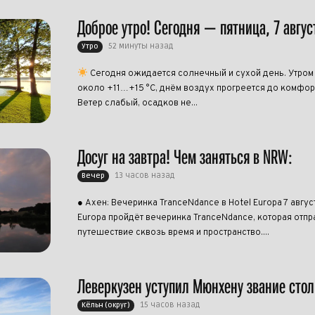
Доброе утро! Сегодня — пятница, 7 авгус
52 минуты назад
Утро
Сегодня ожидается солнечный и сухой день. Утром
около +11…+15 °C, днём воздух прогреется до комфо
Ветер слабый, осадков не...
Досуг на завтра! Чем заняться в NRW:
13 часов назад
Вечер
● Ахен: Вечеринка TranceNdance в Hotel Europa 7 авгус
Europa пройдёт вечеринка TranceNdance, которая отпра
путешествие сквозь время и пространство....
Леверкузен уступил Мюнхену звание сто
15 часов назад
Кёльн (округ)