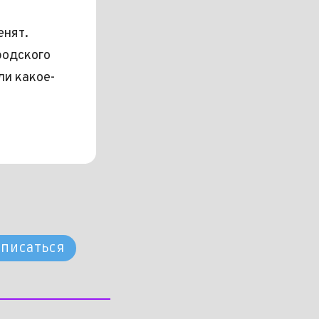
енят.
родского
ли какое-
писаться