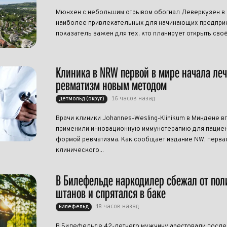
Мюнхен с небольшим отрывом обогнал Леверкузен в р
наиболее привлекательных для начинающих предприн
показатель важен для тех, кто планирует открыть своё
Клиника в NRW первой в мире начала ле
ревматизм новым методом
16 часов назад
Детмольд (округ)
Врачи клиники Johannes-Wesling-Klinikum в Миндене в
применили инновационную иммунотерапию для пациен
формой ревматизма. Как сообщает издание NW, перва
клинического...
В Билефельде наркодилер сбежал от пол
штанов и спрятался в баке
18 часов назад
Билефельд
В Билефельде 42-летнего мужчину арестовали после т