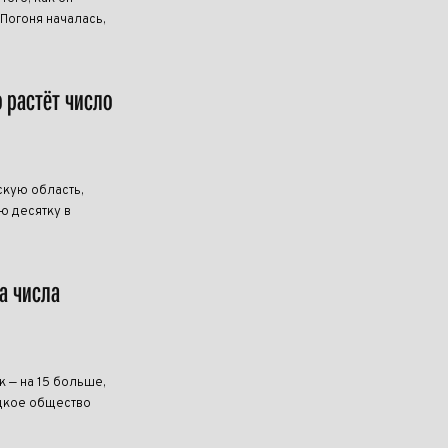
 Погоня началась,
о растёт число
скую область,
ю десятку в
а числа
к — на 15 больше,
ецкое общество