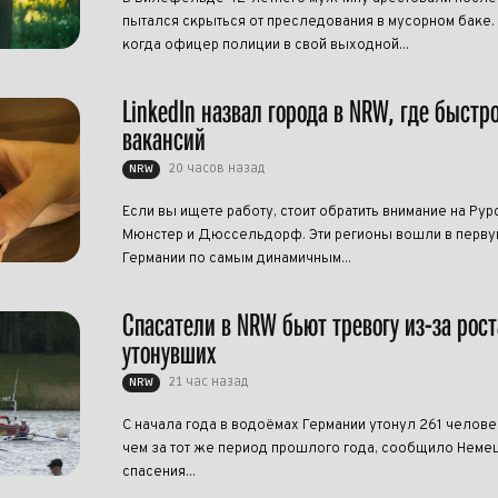
пытался скрыться от преследования в мусорном баке.
когда офицер полиции в свой выходной...
LinkedIn назвал города в NRW, где быстр
вакансий
20 часов назад
NRW
Если вы ищете работу, стоит обратить внимание на Рур
Мюнстер и Дюссельдорф. Эти регионы вошли в перву
Германии по самым динамичным...
Спасатели в NRW бьют тревогу из-за рост
утонувших
21 час назад
NRW
С начала года в водоёмах Германии утонул 261 челове
чем за тот же период прошлого года, сообщило Нем
спасения...