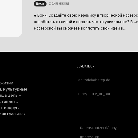
2 дня назад
Досуг
● Бонн: Создайте свою керамику в творческой мастерс
поработать с глиной и создать что-то уникальное? В 
мастерской вы сможете воплотить свои идеи в...
СВЯЗАТЬСЯ
editorial@betep.de
 жизни
, культурные
t.me/BETEP_DE_bot
аша цель —
оставлять
т вокруг.
е актуальных
ВАЖНОЕ
Datenschutzerklärung
Impressum