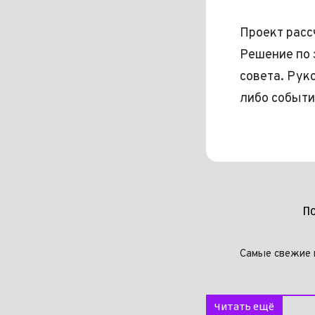
Проект расс
Решение по 
совета. Рук
либо событи
П
Самые свежие 
Читать ещё