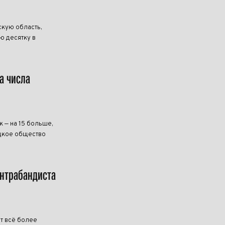
скую область,
ю десятку в
а числа
к — на 15 больше,
ецкое общество
онтрабандиста
т всё более