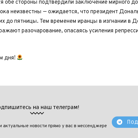
тя обе стороны подтвердили заключение мирного до
пока неизвестны — ожидается, что президент Донал
их до пятницы. Тем временем иранцы в изгнании в 
ражают разочарование, опасаясь усиления репресси
м дня!
одпишитесь на наш телеграм!
Под
и актуальные новости прямо у вас в мессенджере