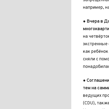
запрещённых
например, н
●
Вчера в 
многокварти
на четвёрто
экстренные 
как ребёнок
сняли с пом
понадобилас
●
Соглашен
тем на самм
ведущих пр
(CDU), такж