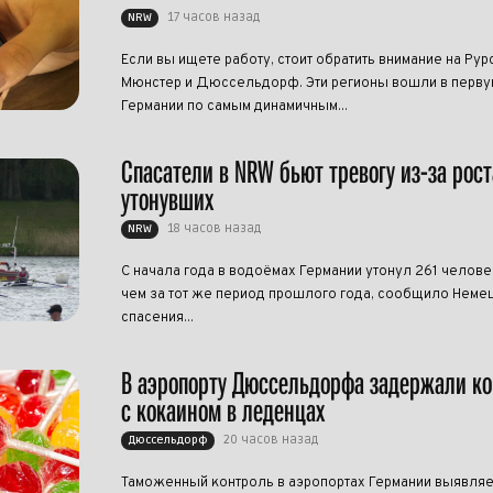
17 часов назад
NRW
Если вы ищете работу, стоит обратить внимание на Рур
Мюнстер и Дюссельдорф. Эти регионы вошли в перву
Германии по самым динамичным...
Спасатели в NRW бьют тревогу из-за рост
утонувших
18 часов назад
NRW
С начала года в водоёмах Германии утонул 261 челове
чем за тот же период прошлого года, сообщило Нем
спасения...
В аэропорту Дюссельдорфа задержали к
с кокаином в леденцах
20 часов назад
Дюссельдорф
Таможенный контроль в аэропортах Германии выявляе