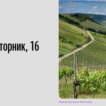
торник, 16
Image
by
Ben_Kerckx
from
Pixabay