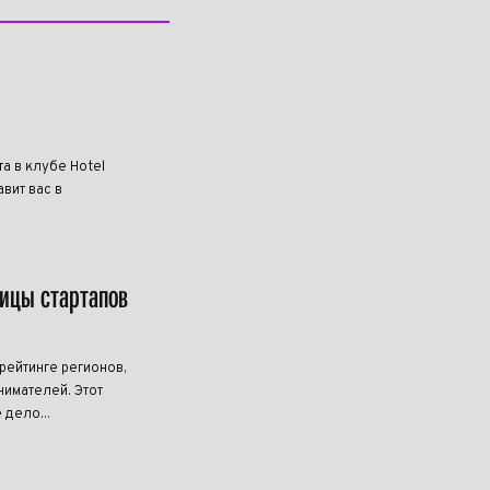
та в клубе Hotel
вит вас в
лицы стартапов
ейтинге регионов,
имателей. Этот
 дело...