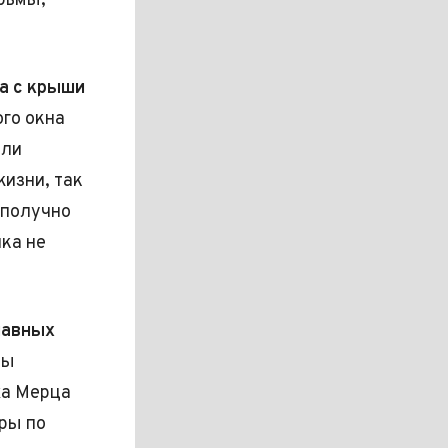
рьмы,
а с крыши
го окна
ыли
изни, так
ополучно
ка не
лавных
ры
ха Мерца
ры по