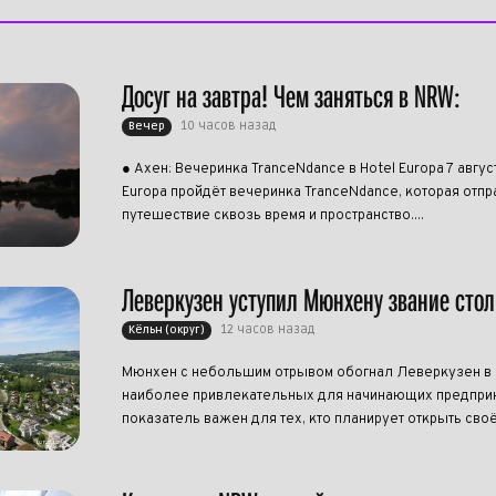
Досуг на завтра! Чем заняться в NRW:
10 часов назад
Вечер
● Ахен: Вечеринка TranceNdance в Hotel Europa 7 авгус
Europa пройдёт вечеринка TranceNdance, которая отпра
путешествие сквозь время и пространство....
Леверкузен уступил Мюнхену звание сто
12 часов назад
Кёльн (округ)
Мюнхен с небольшим отрывом обогнал Леверкузен в р
наиболее привлекательных для начинающих предприн
показатель важен для тех, кто планирует открыть своё