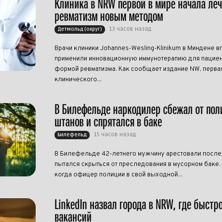
Клиника в NRW первой в мире начала ле
ревматизм новым методом
13 часов назад
Детмольд (округ)
Врачи клиники Johannes-Wesling-Klinikum в Миндене в
применили инновационную иммунотерапию для пациен
формой ревматизма. Как сообщает издание NW, перва
клинического...
В Билефельде наркодилер сбежал от пол
штанов и спрятался в баке
15 часов назад
Билефельд
В Билефельде 42-летнего мужчину арестовали после т
пытался скрыться от преследования в мусорном баке.
когда офицер полиции в свой выходной...
LinkedIn назвал города в NRW, где быстр
вакансий