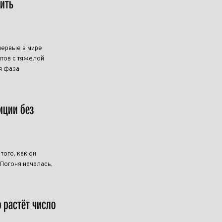
чить
первые в мире
тов с тяжёлой
я фаза
иции без
ого, как он
 Погоня началась,
о растёт число