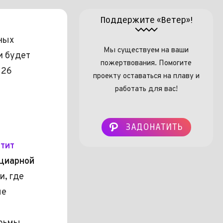
Поддержите «Ветер»!
нных
Мы существуем на ваши
и будет
пожертвования. Помогите
+26
проекту оставаться на плаву и
работать для вас!
ЗАДОНАТИТЬ
тит
нциарной
и, где
ые