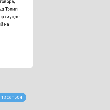
говора,
ьд Трамп
Дортмунде
й на
писаться