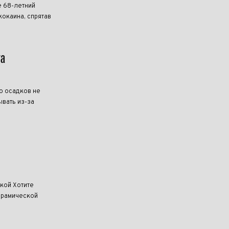
 68-летний
кокаина, спрятав
та
о осадков не
ывать из-за
кой Хотите
керамической