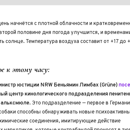
ень начнётся с плотной облачности и кратковреме
второй половине дня погода улучшится, и временам
ь солнце. Температура воздуха составит от +17 до 
е к этому часу:
инистр юстиции NRW Беньямин Лимбах (Grüne)
посе
ный центр кинологического подразделения пените
альксмюле.
Это подразделение — первое в Германи
собаки способны обнаруживать новые психоактивн
химические соединения, имитирующие действие