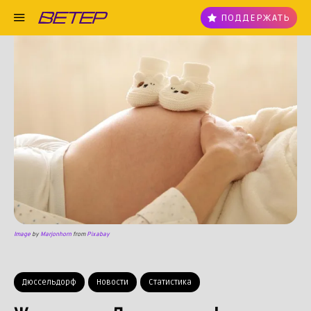
ПОДДЕРЖАТЬ
Image
by
Marjonhorn
from
Pixabay
Дюссельдорф
Новости
Статистика