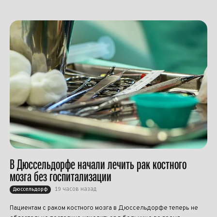
В Дюссельдорфе начали лечить рак костного
мозга без госпитализации
19 часов назад
Дюссельдорф
Пациентам с раком костного мозга в Дюссельдорфе теперь не