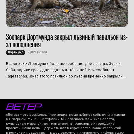
Зоопарк Дортмунда закрыл львиный павильон из-
за пополнения
2 дня назад
Дортмунд
В зоопарке Дортмунда большое событие: две львицы, Зури и
Саба, родили сразу двенадцать детёнышей. Как сообщает
Tagesschau, из-за этого павильон со львами временно закрыли...
«Ветер» — это русскоязычное медиа, посвящённое событиям и жизни
в Северном Рейне — Вестфалии. Мы освещаем важные новости,
культурные мероприятия, изменения в транспорте и городские
проекты. Наша цель — держать вас в курсе всех значимых событий
в регионе и предоставлять достоверную и интересную информацию