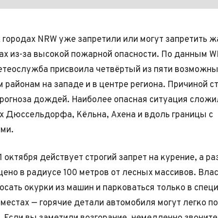
 городах NRW уже запретили или могут запретить ж
ках из-за высокой пожарной опасности. По данным W
теослужба присвоила четвёртый из пяти возможны
м районам на западе и в центре региона. Причиной с
прогноза дождей. Наиболее опасная ситуация сложи
х Дюссельдорфа, Кёльна, Ахена и вдоль границы с
ми.
1 октября действует строгий запрет на курение, а р
щено в радиусе 100 метров от лесных массивов. Вла
росать окурки из машин и парковаться только в спец
местах — горячие детали автомобиля могут легко п