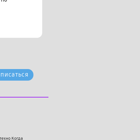
 по
писаться
техно Когда