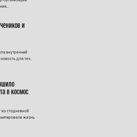
р-организации
ия...
учеников и
ила внутренний
новость для тех,
ершило
та в космос
 из стодневной
имитировали жизнь