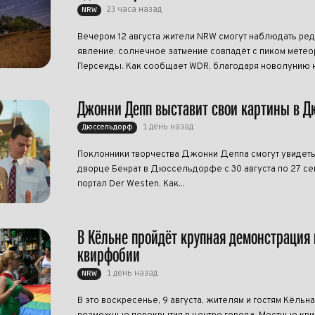
23 часа назад
NRW
Вечером 12 августа жители NRW смогут наблюдать ре
явление: солнечное затмение совпадёт с пиком метео
Персеиды. Как сообщает WDR, благодаря новолунию н
Джонни Депп выставит свои картины в 
1 день назад
Дюссельдорф
Поклонники творчества Джонни Деппа смогут увидеть
дворце Бенрат в Дюссельдорфе с 30 августа по 27 се
портал Der Westen. Как...
В Кёльне пройдёт крупная демонстрация 
квирфобии
1 день назад
NRW
В это воскресенье, 9 августа, жителям и гостям Кёльна