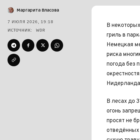
Маргарита Власова
7 ИЮЛЯ 2026, 19:18
В некоторых
ИСТОЧНИК:
WDR
гриль в пар
Немецкая ме
риска многи
погода без 
окрестностя
Нидерланда
В лесах до 3
огонь запре
просят не б
отведённых 