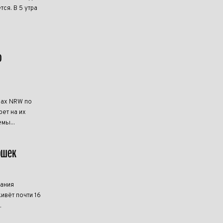
ся. В 5 утра
о
нах NRW по
ет на их
мы...
ошек
мания
ивёт почти 16
.