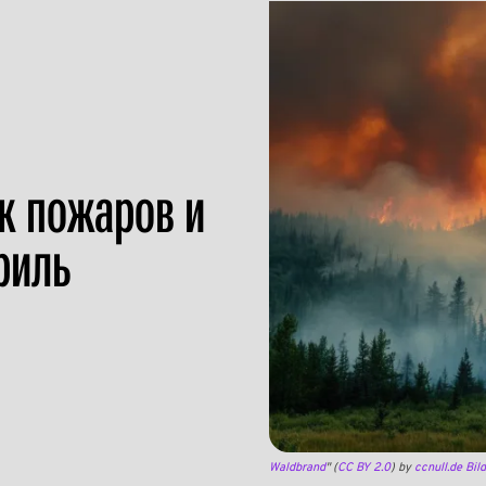
к пожаров и
риль
Waldbrand
" (
CC BY 2.0
) by
ccnull.de Bi