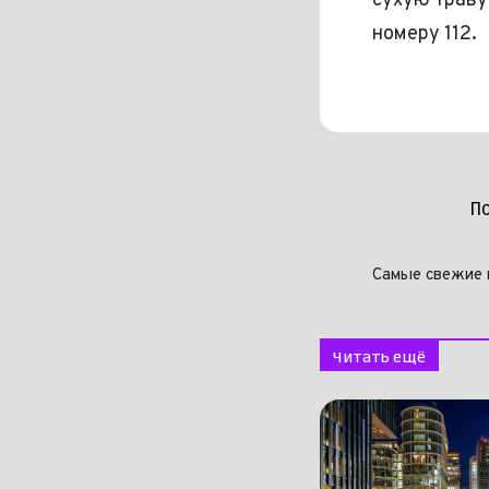
сухую траву
номеру 112.
П
Самые свежие 
Читать ещё