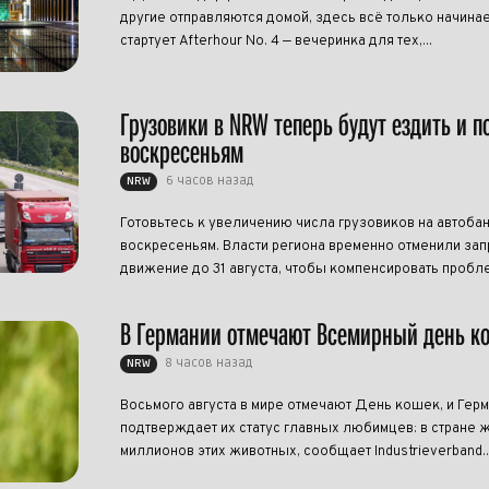
другие отправляются домой, здесь всё только начинает
стартует Afterhour No. 4 — вечеринка для тех,...
Грузовики в NRW теперь будут ездить и п
воскресеньям
6 часов назад
NRW
Готовьтесь к увеличению числа грузовиков на автоба
воскресеньям. Власти региона временно отменили запр
движение до 31 августа, чтобы компенсировать пробле
В Германии отмечают Всемирный день к
8 часов назад
NRW
Восьмого августа в мире отмечают День кошек, и Гер
подтверждает их статус главных любимцев: в стране ж
миллионов этих животных, сообщает Industrieverband..