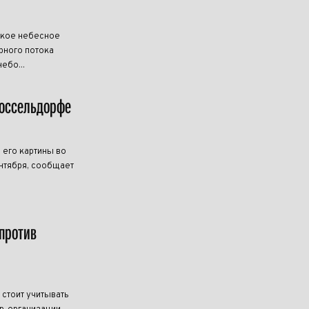
дкое небесное
рного потока
ебо...
Дюссельдорфе
 его картины во
нтября, сообщает
против
 стоит учитывать