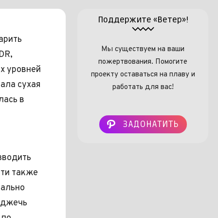
Поддержите «Ветер»!
арить
Мы существуем на ваши
DR,
пожертвования. Помогите
х уровней
проекту оставаться на плаву и
тала сухая
работать для вас!
лась в
ЗАДОНАТИТЬ
азводить
сти также
иально
оджечь