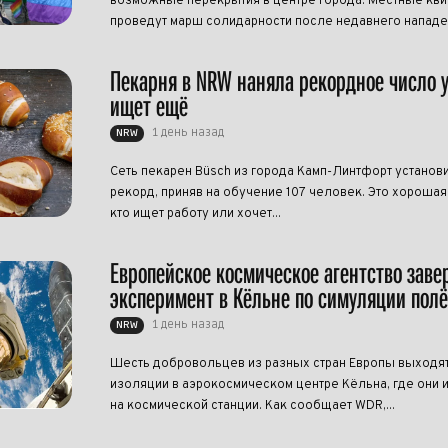
возможные перекрытия в центре города. Местные кви
проведут марш солидарности после недавнего нападен
Пекарня в NRW наняла рекордное число 
ищет ещё
1 день назад
NRW
Сеть пекарен Büsch из города Камп-Линтфорт установ
рекорд, приняв на обучение 107 человек. Это хорошая 
кто ищет работу или хочет...
Европейское космическое агентство зав
эксперимент в Кёльне по симуляции полё
1 день назад
NRW
Шесть добровольцев из разных стран Европы выходят
изоляции в аэрокосмическом центре Кёльна, где они 
на космической станции. Как сообщает WDR,...