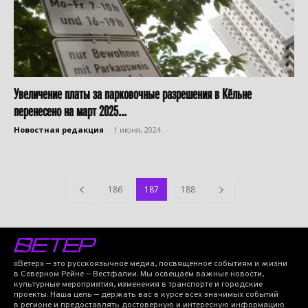
Увеличение платы за парковочные разрешения в Кёльне
перенесено на март 2025...
Новостная редакция
-
1 июня, 2024
186
187
188
«Ветер» — это русскоязычное медиа, посвящённое событиям и жизни
в Северном Рейне — Вестфалии. Мы освещаем важные новости,
культурные мероприятия, изменения в транспорте и городские
проекты. Наша цель — держать вас в курсе всех значимых событий
в регионе и предоставлять достоверную и интересную информацию