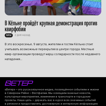
В Кёльне пройдёт крупная демонстрация против
квирфобии
2 дня назад
NRW
В это воскресенье, 9 августа, жителям и гостям Кёльна стоит
учитывать возможные перекрытия в центре города. Местные
квир-организации проведут марш солидарности после недавнего
нападения...
«Ветер» — это русскоязычное медиа, посвящённое событиям и жизни
в Северном Рейне — Вестфалии. Мы освещаем важные новости,
культурные мероприятия, изменения в транспорте и городские
проекты. Наша цель — держать вас в курсе всех значимых событий
в регионе и предоставлять достоверную и интересную информацию