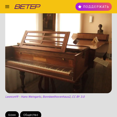
ПОДДЕРЖАТЬ
Leonce49
-
Hans Weingartz
,
Bonnbeethovenhaus2
,
CC BY 3.0
Бонн
Общество