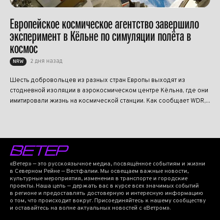
Европейское космическое агентство завершило
эксперимент в Кёльне по симуляции полёта в
космос
2 дня назад
NRW
Шесть добровольцев из разных стран Европы выходят из
стодневной изоляции в аэрокосмическом центре Кёльна, где они
имитировали жизнь на космической станции. Как сообщает WDR,...
«Ветер» — это русскоязычное медиа, посвящённое событиям и жизни
в Северном Рейне — Вестфалии. Мы освещаем важные новости,
культурные мероприятия, изменения в транспорте и городские
проекты. Наша цель — держать вас в курсе всех значимых событий
в регионе и предоставлять достоверную и интересную информацию
о том, что происходит вокруг. Присоединяйтесь к нашему сообществу
и оставайтесь на волне актуальных новостей с «Ветром».