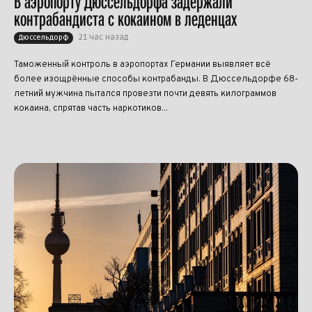
В аэропорту Дюссельдорфа задержали
контрабандиста с кокаином в леденцах
21 час назад
Дюссельдорф
Таможенный контроль в аэропортах Германии выявляет всё
более изощрённые способы контрабанды. В Дюссельдорфе 68-
летний мужчина пытался провезти почти девять килограммов
кокаина, спрятав часть наркотиков...