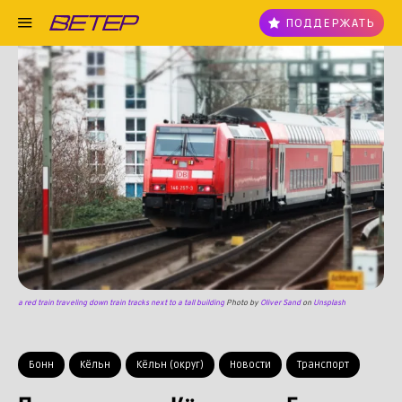
ПОДДЕРЖАТЬ
a red train traveling down train tracks next to a tall building
Photo by
Oliver Sand
on
Unsplash
Бонн
Кёльн
Кёльн (округ)
Новости
Транспорт