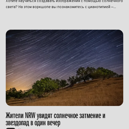
Хотите научиться создавать изображения с помощью солнечного
света? На этом воркшопе вы познакомитесь с цианотипией —...
Жители NRW увидят солнечное затмение и
звездопад в один вечер