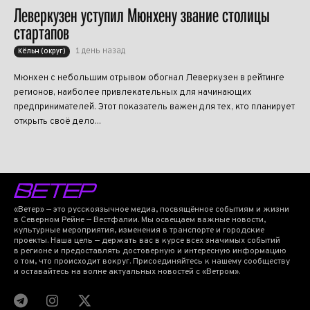
Леверкузен уступил Мюнхену звание столицы
стартапов
1 день назад
Кёльн (округ)
Мюнхен с небольшим отрывом обогнал Леверкузен в рейтинге
регионов, наиболее привлекательных для начинающих
предпринимателей. Этот показатель важен для тех, кто планирует
открыть своё дело...
«Ветер» — это русскоязычное медиа, посвящённое событиям и жизни
в Северном Рейне — Вестфалии. Мы освещаем важные новости,
культурные мероприятия, изменения в транспорте и городские
проекты. Наша цель — держать вас в курсе всех значимых событий
в регионе и предоставлять достоверную и интересную информацию
о том, что происходит вокруг. Присоединяйтесь к нашему сообществу
и оставайтесь на волне актуальных новостей с «Ветром».