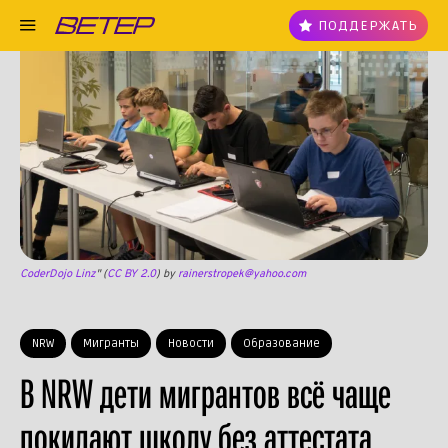
ПОДДЕРЖАТЬ
CoderDojo Linz
" (
CC BY 2.0
) by
rainerstropek@yahoo.com
NRW
Мигранты
Новости
Образование
В NRW дети мигрантов всё чаще
покидают школу без аттестата