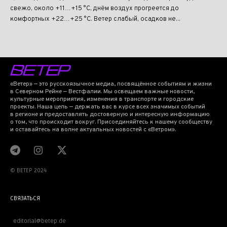
свежо, около +11…+15 °C, днём воздух прогреется до
комфортных +22…+25 °C. Ветер слабый, осадков не...
«Ветер» — это русскоязычное медиа, посвящённое событиям и жизни
в Северном Рейне — Вестфалии. Мы освещаем важные новости,
культурные мероприятия, изменения в транспорте и городские
проекты. Наша цель — держать вас в курсе всех значимых событий
в регионе и предоставлять достоверную и интересную информацию
о том, что происходит вокруг. Присоединяйтесь к нашему сообществу
и оставайтесь на волне актуальных новостей с «Ветром».
© BETEP 2024
СВЯЗАТЬСЯ
editorial@betep.de