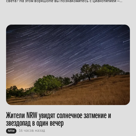
света? На этом воркшопе вы познакомитесь с цианотипией —...
Жители NRW увидят солнечное затмение и
звездопад в один вечер
16 часов назад
NRW