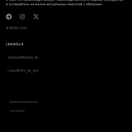
о том, что происходит вокруг. Присоединяйтесь к нашему сообществу
и оставайтесь на волне актуальных новостей с «Ветром».
© BETEP 2024
СВЯЗАТЬСЯ
editorial@betep.de
t.me/BETEP_DE_bot
ВАЖНОЕ
Datenschutzerklärung
Impressum