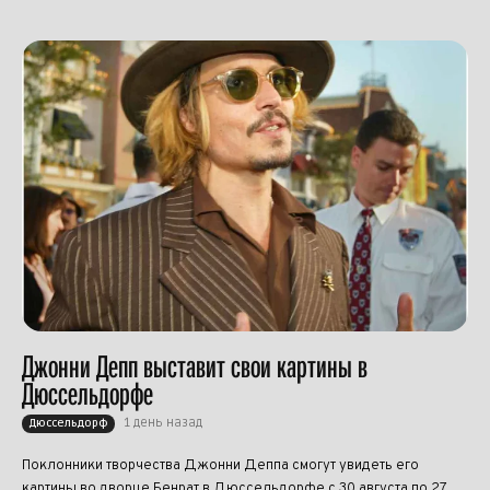
Джонни Депп выставит свои картины в
Дюссельдорфе
1 день назад
Дюссельдорф
Поклонники творчества Джонни Деппа смогут увидеть его
картины во дворце Бенрат в Дюссельдорфе с 30 августа по 27