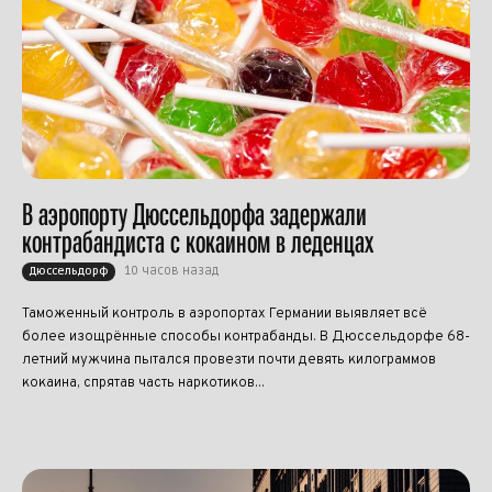
В аэропорту Дюссельдорфа задержали
контрабандиста с кокаином в леденцах
10 часов назад
Дюссельдорф
Таможенный контроль в аэропортах Германии выявляет всё
более изощрённые способы контрабанды. В Дюссельдорфе 68-
летний мужчина пытался провезти почти девять килограммов
кокаина, спрятав часть наркотиков...