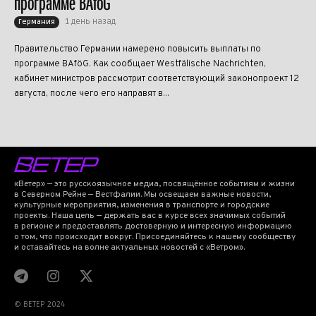
программе BAföG
1 день назад
Германия
Правительство Германии намерено повысить выплаты по
программе BAföG. Как сообщает Westfälische Nachrichten,
кабинет министров рассмотрит соответствующий законопроект 12
августа, после чего его направят в...
«Ветер» — это русскоязычное медиа, посвящённое событиям и жизни
в Северном Рейне — Вестфалии. Мы освещаем важные новости,
культурные мероприятия, изменения в транспорте и городские
проекты. Наша цель — держать вас в курсе всех значимых событий
в регионе и предоставлять достоверную и интересную информацию
о том, что происходит вокруг. Присоединяйтесь к нашему сообществу
и оставайтесь на волне актуальных новостей с «Ветром».
© BETEP 2024