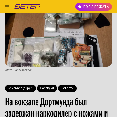
ПОДДЕРЖАТЬ
Фото: Bundespolizei
Арнсберг (округ)
Дортмунд
Новости
На вокзале Дортмунда был
задержан наркодилер с ножами и