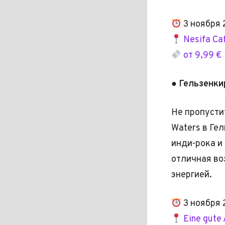
3 ноября 
Nesifa Ca
от 9,99 €
● Гельзенкир
Не пропусти
Waters в Ге
инди-рока и
отличная во
энергией.
3 ноября 
Eine gute