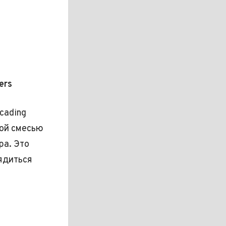
ers
cading
ой смесью
ра. Это
ядиться