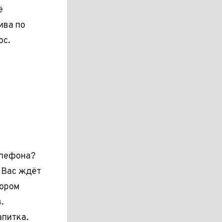
ё
ива по
ос.
елефона?
 Вас ждёт
тором
.
апитка.