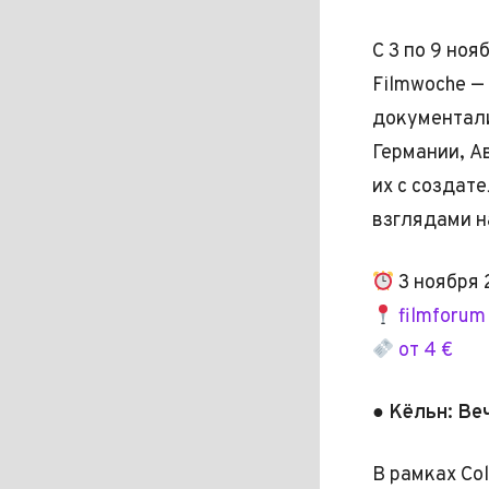
С 3 по 9 но
Filmwoche —
документали
Германии, А
их с создат
взглядами н
3 ноября 
filmforum
от 4 €
● Кёльн: Ве
В рамках Co