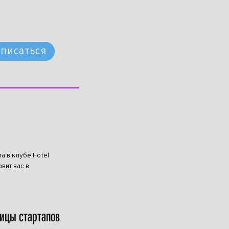
писаться
та в клубе Hotel
вит вас в
лицы стартапов