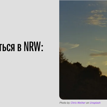
ться в NRW:
Photo by
Chris Weiher
on
Unsplash