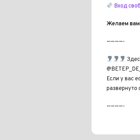
Вход сво
Желаем вам
————-
Здес
@BETEP_DE
Если у вас 
развернуто 
————-