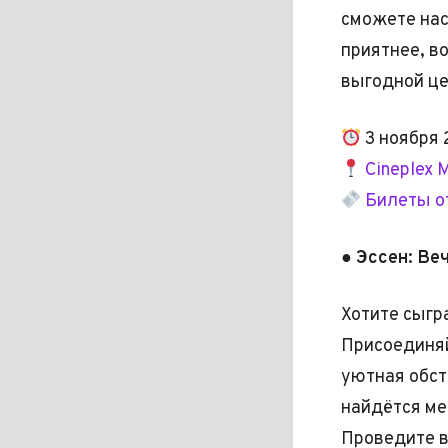
сможете нас
приятнее, в
выгодной це
3 ноября 
Cineplex 
Билеты от
● Эссен: Ве
Хотите сыгр
Присоединяй
уютная обст
найдётся ме
Проведите в