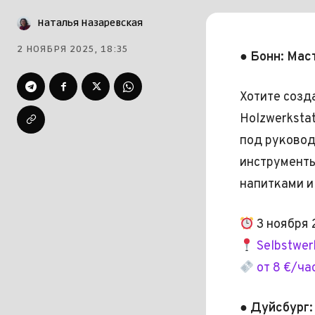
Наталья Назаревская
2 НОЯБРЯ 2025, 18:35
● Бонн: Мас
Хотите созд
Holzwerksta
под руковод
инструменты
напитками и
3 ноября 
Selbstwer
от 8 €/ча
● Дуйсбург: