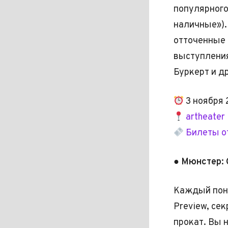
популярного
наличные»).
отточенные 
выступления
Буркерт и д
3 ноября 
artheater 
Билеты от
● Мюнстер: 
Каждый поне
Preview, се
прокат. Вы 