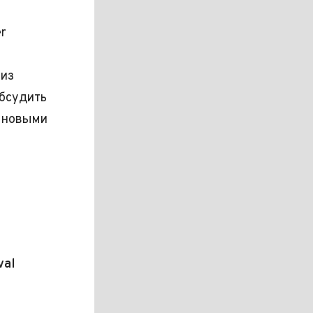
r
 из
обсудить
с новыми
val