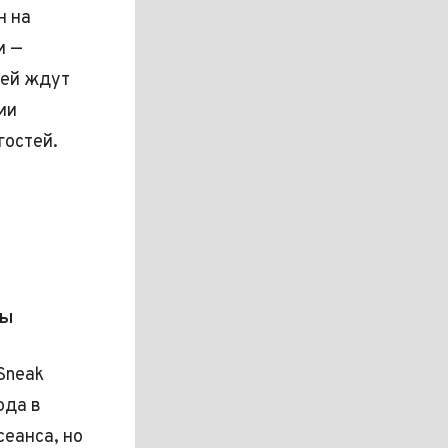
н на
и —
лей ждут
ии
гостей.
ры
Sneak
ода в
сеанса, но