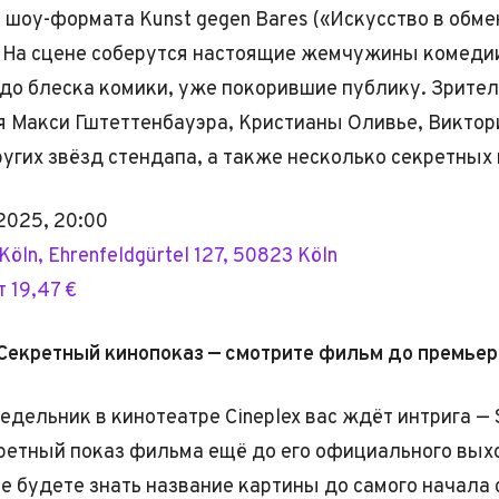
 шоу-формата Kunst gegen Bares («Искусство в обме
 На сцене соберутся настоящие жемчужины комеди
до блеска комики, уже покорившие публику. Зрите
 Макси Гштеттенбауэра, Кристианы Оливье, Виктор
ругих звёзд стендапа, а также несколько секретных 
2025, 20:00
Köln, Ehrenfeldgürtel 127, 50823 Köln
 19,47 €
Секретный кинопоказ — смотрите фильм до премье
дельник в кинотеатре Cineplex вас ждёт интрига — 
кретный показ фильма ещё до его официального вых
не будете знать название картины до самого начала 