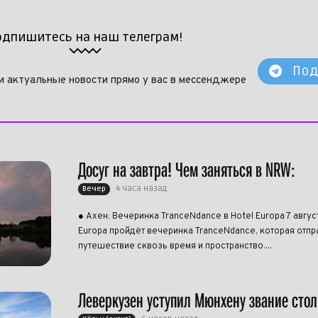
одпишитесь на наш телеграм!
Под
и актуальные новости прямо у вас в мессенджере
Досуг на завтра! Чем заняться в NRW:
4 часа назад
Вечер
● Ахен: Вечеринка TranceNdance в Hotel Europa 7 авгус
Europa пройдёт вечеринка TranceNdance, которая отпра
путешествие сквозь время и пространство....
Леверкузен уступил Мюнхену звание сто