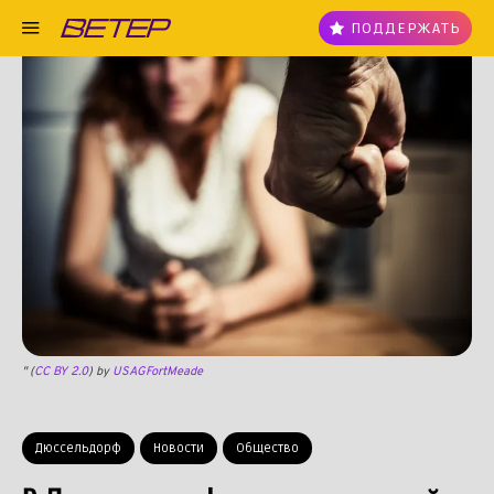
ПОДДЕРЖАТЬ
" (
CC BY 2.0
) by
USAGFortMeade
Дюссельдорф
Новости
Общество