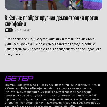
В Кёльне пройдёт крупная демонстрация против
квирфобии
2 дня назад
NRW
В это воскресенье, 9 августа, жителям и гостям Кёльна стоит
учитывать возможные перекрытия в центре города. Местные
квир-организации проведут марш солидарности после недавнего
нападения...
«Ветер» — это русскоязычное медиа, посвящённое событиям и жизни
в Северном Рейне — Вестфалии. Мы освещаем важные новости,
культурные мероприятия, изменения в транспорте и городские
проекты. Наша цель — держать вас в курсе всех значимых событий
в регионе и предоставлять достоверную и интересную информацию
о том, что происходит вокруг. Присоединяйтесь к нашему сообществу
и оставайтесь на волне актуальных новостей с «Ветром».