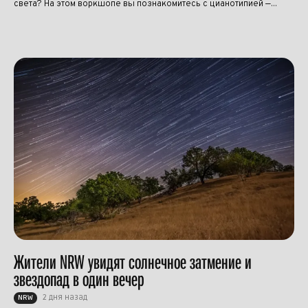
света? На этом воркшопе вы познакомитесь с цианотипией —...
Жители NRW увидят солнечное затмение и
звездопад в один вечер
2 дня назад
NRW