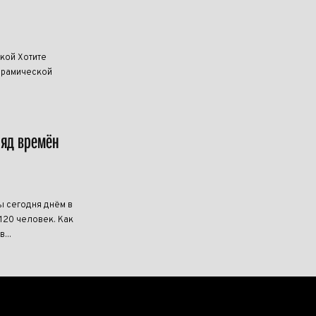
кой Хотите
керамической
ряд времён
ы сегодня днём в
20 человек. Как
...