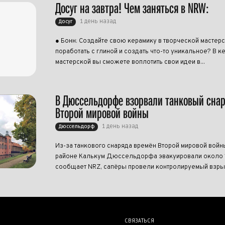
Досуг на завтра! Чем заняться в NRW:
1 день назад
Досуг
● Бонн: Создайте свою керамику в творческой мастерс
поработать с глиной и создать что-то уникальное? В 
мастерской вы сможете воплотить свои идеи в...
В Дюссельдорфе взорвали танковый сна
Второй мировой войны
1 день назад
Дюссельдорф
Из-за танкового снаряда времён Второй мировой войн
районе Калькум Дюссельдорфа эвакуировали около 1
сообщает NRZ, сапёры провели контролируемый взрыв
СВЯЗАТЬСЯ