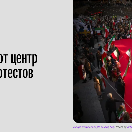
т центр
отестов
a large crowd of people holding flags
Photo by
Art