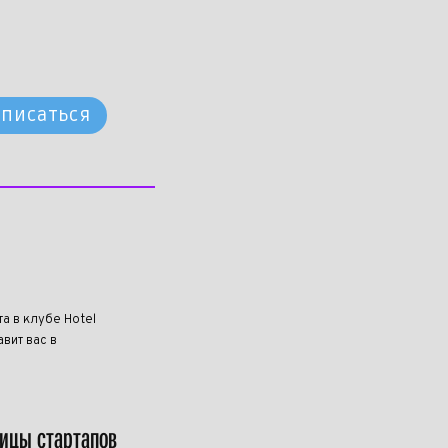
писаться
та в клубе Hotel
вит вас в
лицы стартапов