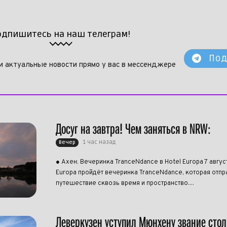
одпишитесь на наш телеграм!
Под
и актуальные новости прямо у вас в мессенджере
Досуг на завтра! Чем заняться в NRW:
1 час назад
Вечер
● Ахен: Вечеринка TranceNdance в Hotel Europa 7 авгус
Europa пройдёт вечеринка TranceNdance, которая отпра
путешествие сквозь время и пространство....
Леверкузен уступил Мюнхену звание сто