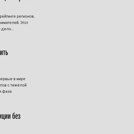
ейтинге регионов,
имателей. Этот
 дело...
чить
первые в мире
тов с тяжёлой
я фаза
иции без