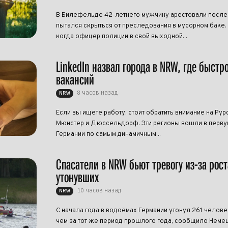
В Билефельде 42-летнего мужчину арестовали после т
пытался скрыться от преследования в мусорном баке.
когда офицер полиции в свой выходной...
LinkedIn назвал города в NRW, где быстр
вакансий
8 часов назад
NRW
Если вы ищете работу, стоит обратить внимание на Рур
Мюнстер и Дюссельдорф. Эти регионы вошли в перву
Германии по самым динамичным...
Спасатели в NRW бьют тревогу из-за рост
утонувших
10 часов назад
NRW
С начала года в водоёмах Германии утонул 261 челове
чем за тот же период прошлого года, сообщило Нем