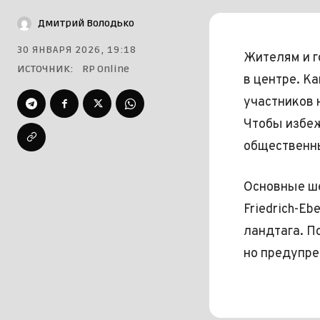
Дмитрий Володько
30 ЯНВАРЯ 2026, 19:18
Жителям и г
ИСТОЧНИК:
RP Online
в центре. К
участников 
Чтобы избеж
общественны
Основные ше
Friedrich-Eb
ландтага. П
но предупре