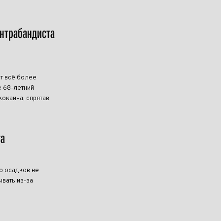
онтрабандиста
т всё более
 68-летний
кокаина, спрятав
та
о осадков не
ывать из-за