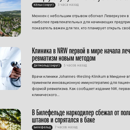
3 часа назад
Кёльн (округ)
Мюнхен с небольшим отрывом обогнал Леверкузен в р
наиболее привлекательных для начинающих предприн
показатель важен для тех, кто планирует открыть своё
Клиника в NRW первой в мире начала ле
ревматизм новым методом
5 часов назад
Детмольд (округ)
Врачи клиники Johannes-Wesling-Klinikum в Миндене в
применили инновационную иммунотерапию для пациен
формой ревматизма. Как сообщает издание NW, перва
клинического...
В Билефельде наркодилер сбежал от пол
штанов и спрятался в баке
7 часов назад
Билефельд