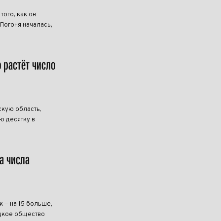
ого, как он
 Погоня началась,
о растёт число
скую область,
ю десятку в
а числа
к — на 15 больше,
ецкое общество