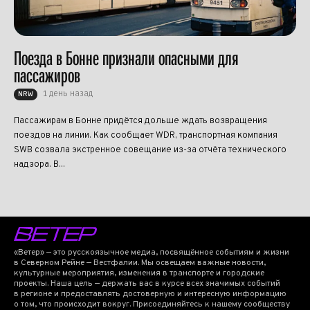
Поезда в Бонне признали опасными для
пассажиров
1 день назад
NRW
Пассажирам в Бонне придётся дольше ждать возвращения
поездов на линии. Как сообщает WDR, транспортная компания
SWB созвала экстренное совещание из-за отчёта технического
надзора. В...
«Ветер» — это русскоязычное медиа, посвящённое событиям и жизни
в Северном Рейне — Вестфалии. Мы освещаем важные новости,
культурные мероприятия, изменения в транспорте и городские
проекты. Наша цель — держать вас в курсе всех значимых событий
в регионе и предоставлять достоверную и интересную информацию
о том, что происходит вокруг. Присоединяйтесь к нашему сообществу