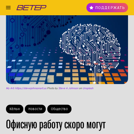
ПОДДЕРЖАТЬ
My Art: https://stevejohnsonart.us
Photo by
Steve A Johnson
on
Unsplash
Кёльн
Новости
Общество
Офисную работу скоро могут